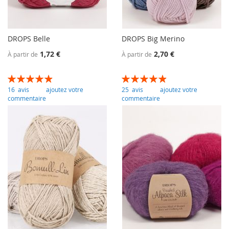
DROPS Belle
DROPS Big Merino
1,72 €
2,70 €
À partir de
À partir de
Évaluation:
Évaluation:
99
100
98
100
% of
% of
16
avis
ajoutez votre
25
avis
ajoutez votre
commentaire
commentaire