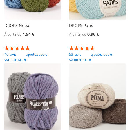
DROPS Nepal
DROPS Paris
1,94 €
0,96 €
À partir de
À partir de
Évaluation:
Évaluation:
98
100
97
100
% of
% of
40
avis
ajoutez votre
53
avis
ajoutez votre
commentaire
commentaire