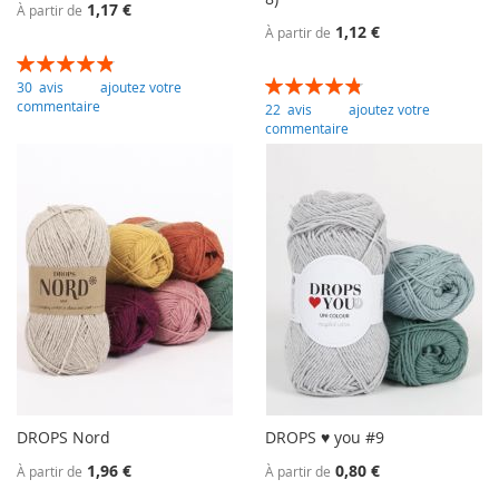
1,17 €
À partir de
1,12 €
À partir de
Évaluation:
98
100
% of
Évaluation:
30
avis
ajoutez votre
96
100
% of
commentaire
22
avis
ajoutez votre
commentaire
DROPS Nord
DROPS ♥ you #9
1,96 €
0,80 €
À partir de
À partir de