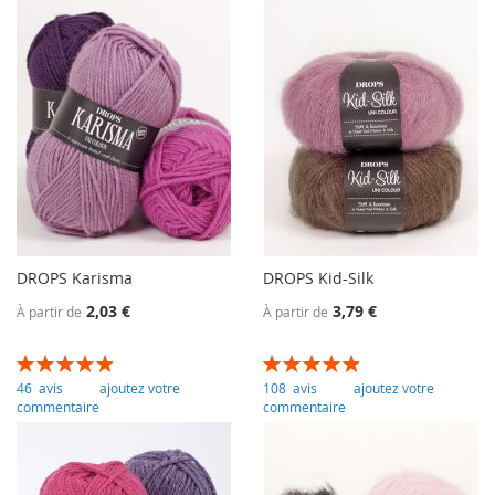
DROPS Karisma
DROPS Kid-Silk
2,03 €
3,79 €
À partir de
À partir de
Évaluation:
Évaluation:
99
100
99
100
% of
% of
46
avis
ajoutez votre
108
avis
ajoutez votre
commentaire
commentaire