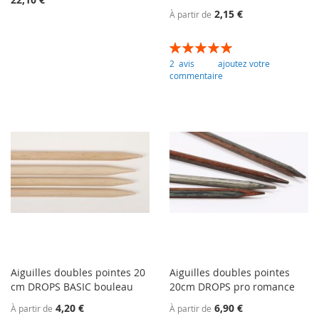
2,15 €
À partir de
Évaluation:
100
100
% of
2
avis
ajoutez votre
commentaire
Aiguilles doubles pointes 20
Aiguilles doubles pointes
cm DROPS BASIC bouleau
20cm DROPS pro romance
4,20 €
6,90 €
À partir de
À partir de