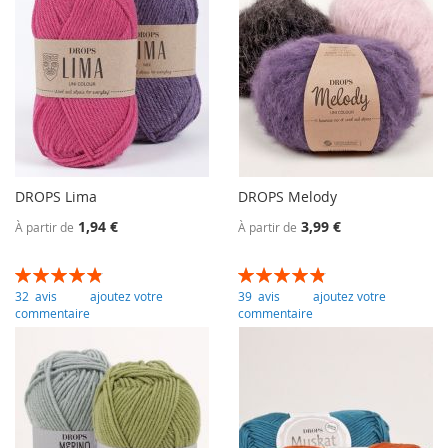
DROPS Lima
DROPS Melody
1,94 €
3,99 €
À partir de
À partir de
Évaluation:
Évaluation:
98
100
97
100
% of
% of
32
avis
ajoutez votre
39
avis
ajoutez votre
commentaire
commentaire