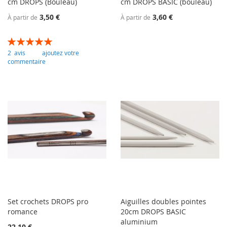
cm DROPS (Bouleau)
cm DROPS BASIC (bouleau)
3,50 €
3,60 €
À partir de
À partir de
Évaluation:
100
100
% of
2
avis
ajoutez votre
commentaire
Set crochets DROPS pro
Aiguilles doubles pointes
romance
20cm DROPS BASIC
aluminium
22,10 €