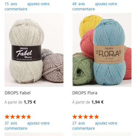
93
100
97
100
% of
% of
15
avis
ajoutez votre
49
avis
ajoutez votre
commentaire
commentaire
DROPS Fabel
DROPS Flora
1,75 €
1,94 €
À partir de
À partir de
Évaluation:
Évaluation:
96
100
98
100
% of
% of
37
avis
ajoutez votre
27
avis
ajoutez votre
commentaire
commentaire