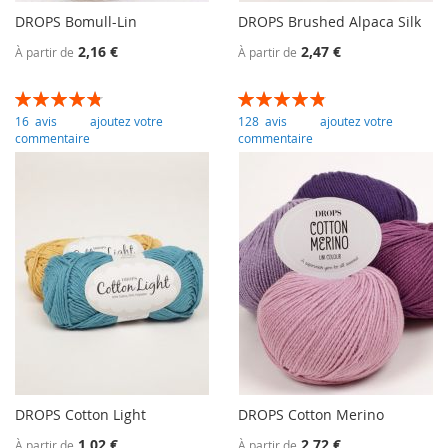
DROPS Bomull-Lin
DROPS Brushed Alpaca Silk
2,16 €
2,47 €
À partir de
À partir de
Évaluation:
Évaluation:
97
100
97
100
% of
% of
16
avis
ajoutez votre
128
avis
ajoutez votre
commentaire
commentaire
DROPS Cotton Light
DROPS Cotton Merino
1,02 €
2,72 €
À partir de
À partir de