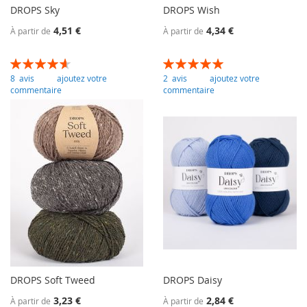
DROPS Sky
DROPS Wish
4,51 €
4,34 €
À partir de
À partir de
Évaluation:
Évaluation:
93
100
100
100
% of
% of
8
avis
ajoutez votre
2
avis
ajoutez votre
commentaire
commentaire
DROPS Soft Tweed
DROPS Daisy
3,23 €
2,84 €
À partir de
À partir de