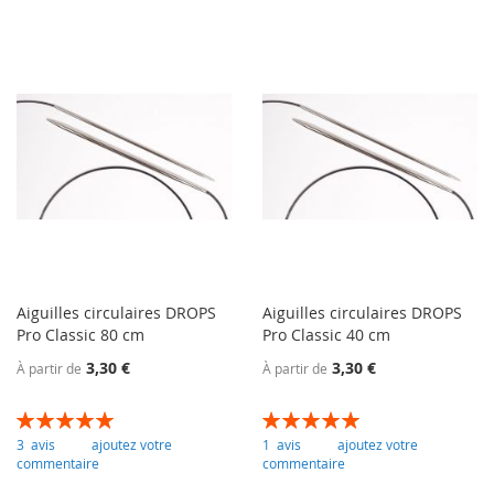
Aiguilles circulaires DROPS
Aiguilles circulaires DROPS
Pro Classic 80 cm
Pro Classic 40 cm
3,30 €
3,30 €
À partir de
À partir de
Évaluation:
Évaluation:
100
100
100
100
% of
% of
3
avis
ajoutez votre
1
avis
ajoutez votre
commentaire
commentaire