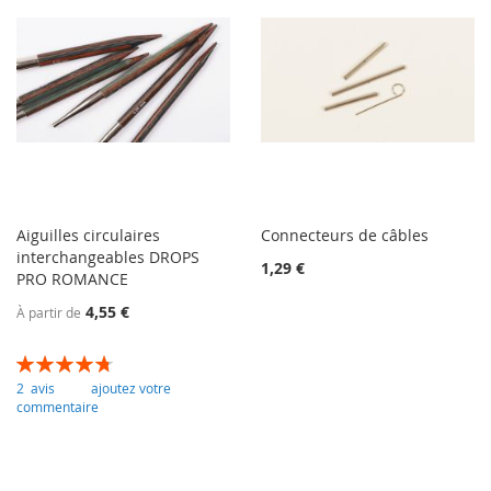
Aiguilles circulaires
Connecteurs de câbles
interchangeables DROPS
1,29 €
PRO ROMANCE
4,55 €
À partir de
Évaluation:
95
100
% of
2
avis
ajoutez votre
commentaire