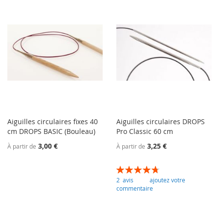
Aiguilles circulaires fixes 40
Aiguilles circulaires DROPS
cm DROPS BASIC (Bouleau)
Pro Classic 60 cm
3,00 €
3,25 €
À partir de
À partir de
Évaluation:
95
100
% of
2
avis
ajoutez votre
commentaire