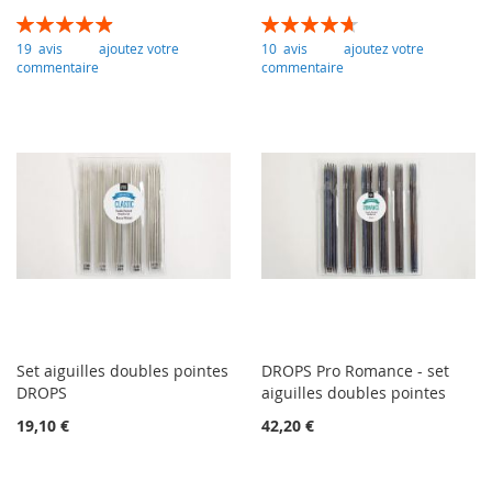
Évaluation:
Évaluation:
99
100
94
100
% of
% of
19
avis
ajoutez votre
10
avis
ajoutez votre
commentaire
commentaire
Set aiguilles doubles pointes
DROPS Pro Romance - set
DROPS
aiguilles doubles pointes
19,10 €
42,20 €