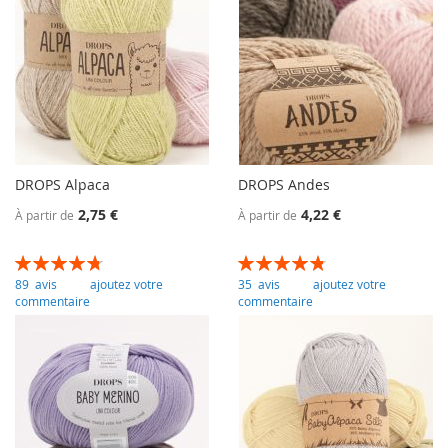
DROPS Alpaca
DROPS Andes
2,75 €
4,22 €
À partir de
À partir de
Évaluation:
Évaluation:
96
100
96
100
% of
% of
89
avis
ajoutez votre
35
avis
ajoutez votre
commentaire
commentaire