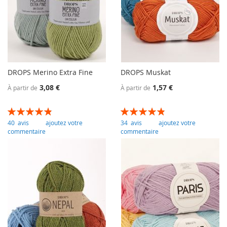
DROPS Merino Extra Fine
DROPS Muskat
3,08 €
1,57 €
À partir de
À partir de
Évaluation:
Évaluation:
98
100
97
100
% of
% of
40
avis
ajoutez votre
34
avis
ajoutez votre
commentaire
commentaire