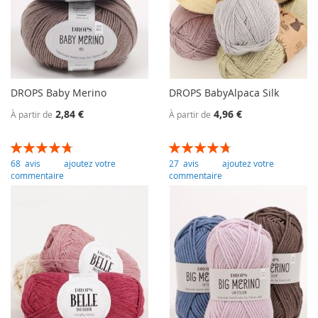
DROPS Baby Merino
DROPS BabyAlpaca Silk
2,84 €
4,96 €
À partir de
À partir de
Évaluation:
Évaluation:
95
100
95
100
% of
% of
68
avis
ajoutez votre
27
avis
ajoutez votre
commentaire
commentaire