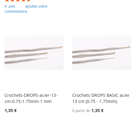
93
100
% of
4
avis
ajoutez votre
commentaire
Crochets-DROPS-acier-13-
Crochets DROPS BASIC acier
cm-0.75-1.75mm-1 mm
13 cm (0.75 - 1.75mm)
1,35 €
1,35 €
À partir de