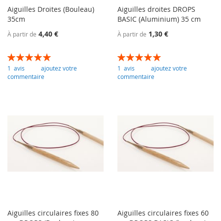
Aiguilles Droites (Bouleau)
Aiguilles droites DROPS
35cm
BASIC (Aluminium) 35 cm
4,40 €
1,30 €
À partir de
À partir de
Évaluation:
Évaluation:
100
100
100
100
% of
% of
1
avis
ajoutez votre
1
avis
ajoutez votre
commentaire
commentaire
Aiguilles circulaires fixes 80
Aiguilles circulaires fixes 60