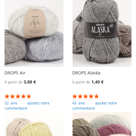
DROPS Air
DROPS Alaska
3,88 €
1,49 €
À partir de
À partir de
Évaluation:
Évaluation:
97
100
97
100
% of
% of
52
avis
ajoutez votre
43
avis
ajoutez votre
commentaire
commentaire