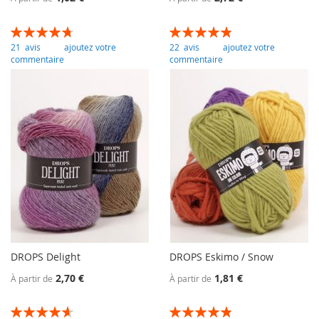
Évaluation:
Évaluation:
95
100
97
100
% of
% of
21
avis
ajoutez votre
22
avis
ajoutez votre
commentaire
commentaire
DROPS Delight
DROPS Eskimo / Snow
2,70 €
1,81 €
À partir de
À partir de
Évaluation:
Évaluation: