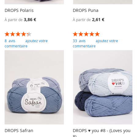
DROPS Polaris
DROPS Puna
3,86 €
2,61 €
À partir de
À partir de
Évaluation:
Évaluation:
88
100
100
100
% of
% of
8
avis
ajoutez votre
33
avis
ajoutez votre
commentaire
commentaire
DROPS Safran
DROPS ♥ you #8 - (Loves you
8)