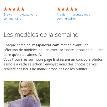
Évaluation:
Évaluation:
100
100
100
100
% of
% of
2
avis
ajoutez votre
1
avis
ajoutez votre
commentaire
commentaire
Les modèles de la semaine
Chaque semaine,
mespelotes.com
met en avant une
sélection de modèles en lien avec l'actualité, la saison ou juste
pare qu'on les aimes :D.
Vous trouverez sur notre page
Instagram
un concours photos
associé à cette sélection : envoyez nous des photos de vos
réalisations nous ne manquerons pas de les publier !