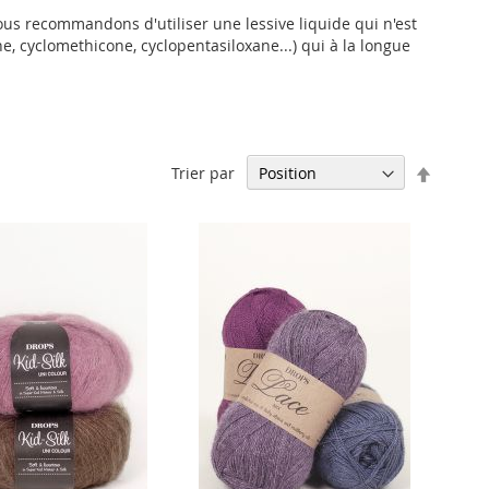
 vous recommandons d'utiliser une lessive liquide qui n'est
, cyclomethicone, cyclopentasiloxane...) qui à la longue
Par
Trier par
ordre
décrois