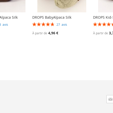
lpaca Silk
DROPS BabyAlpaca Silk
DROPS Kid-S
Évaluation:
Évaluation:
28
avis
27
avis
95%
99%
4,96 €
3,
À partir de
À partir de
Insc
à
not
lett