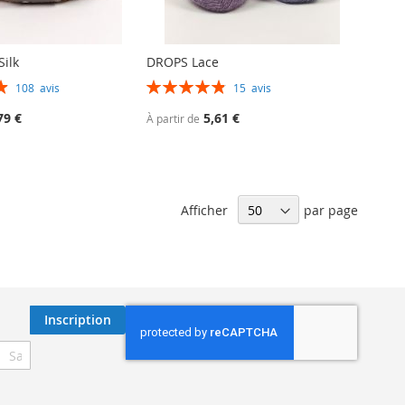
ilk
DROPS Lace
Évaluation:
108
avis
15
avis
97%
79 €
5,61 €
À partir de
Afficher
par page
Inscription
ription
re
re