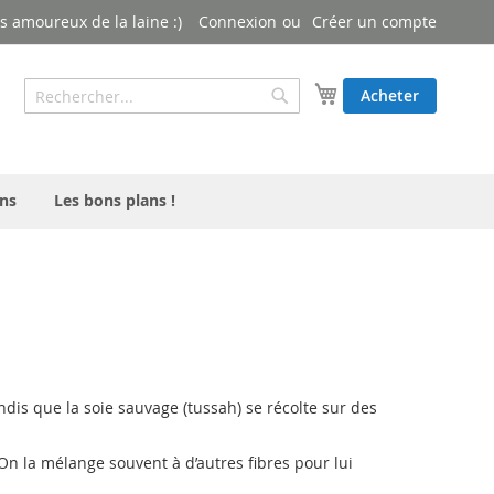
 amoureux de la laine :)
Connexion
Créer un compte
Rechercher
Mon panier
Acheter
Rechercher
ns
Les bons plans !
ndis que la soie sauvage (tussah) se récolte sur des
 On la mélange souvent à d’autres fibres pour lui