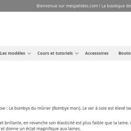
Bienvenue sur mespelotes.com ! La boutique des
Les modèles
Cours et tutoriels
Accessoires
Bouto
soie : Le bombyx du mûrier (Bombyx mori). Le ver à soie est élevé ta
t brillante, en revanche son élasticité est plus faible que la laine.
t et donne un éclat magnifique aux laines.