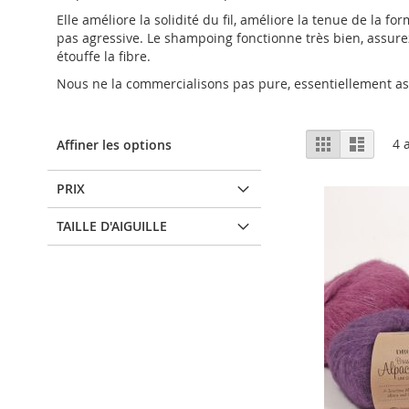
Elle améliore la solidité du fil, améliore la tenue de la 
pas agressive. Le shampoing fonctionne très bien, assurez
étouffe la fibre.
Nous ne la commercialisons pas pure, essentiellement ass
Afficher
Grille
Liste
4
a
Affiner les options
en
PRIX
TAILLE D'AIGUILLE