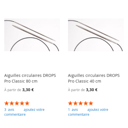
Aiguilles circulaires DROPS
Aiguilles circulaires DROPS
Pro Classic 80 cm
Pro Classic 40 cm
3,30 €
3,30 €
À partir de
À partir de
Évaluation:
Évaluation:
100
100
100
100
% of
% of
3
avis
ajoutez votre
1
avis
ajoutez votre
commentaire
commentaire