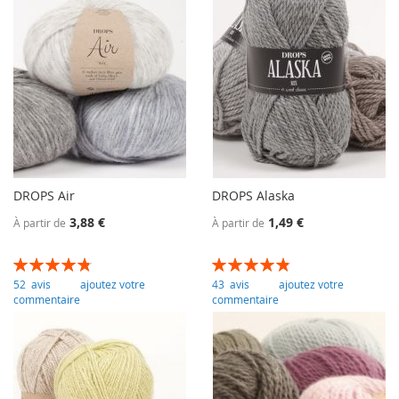
DROPS Air
DROPS Alaska
3,88 €
1,49 €
À partir de
À partir de
Évaluation:
Évaluation:
97
100
97
100
% of
% of
52
avis
ajoutez votre
43
avis
ajoutez votre
commentaire
commentaire