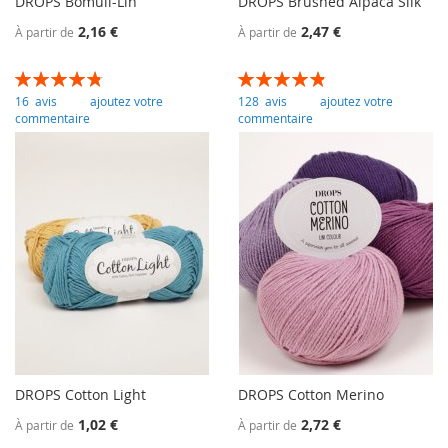
DROPS Bomull-Lin
DROPS Brushed Alpaca Silk
2,16 €
2,47 €
À partir de
À partir de
Évaluation:
Évaluation:
97
100
97
100
% of
% of
16
avis
ajoutez votre
128
avis
ajoutez votre
commentaire
commentaire
DROPS Cotton Light
DROPS Cotton Merino
1,02 €
2,72 €
À partir de
À partir de