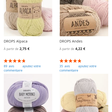
DROPS Alpaca
DROPS Andes
2,75 €
4,22 €
À partir de
À partir de
Évaluation:
Évaluation:
96
100
96
100
% of
% of
89
avis
ajoutez votre
35
avis
ajoutez votre
commentaire
commentaire