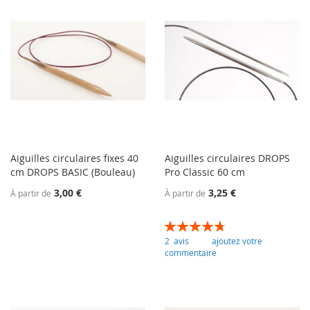
Aiguilles circulaires fixes 40
Aiguilles circulaires DROPS
cm DROPS BASIC (Bouleau)
Pro Classic 60 cm
3,00 €
3,25 €
À partir de
À partir de
Évaluation:
95
100
% of
2
avis
ajoutez votre
commentaire