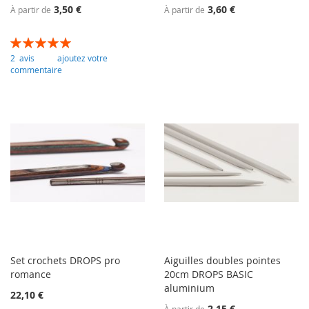
3,50 €
3,60 €
À partir de
À partir de
Évaluation:
100
100
% of
2
avis
ajoutez votre
commentaire
Set crochets DROPS pro
Aiguilles doubles pointes
romance
20cm DROPS BASIC
aluminium
22,10 €
2,15 €
À partir de