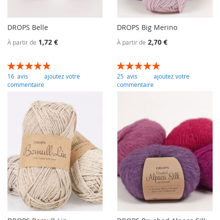
DROPS Belle
DROPS Big Merino
1,72 €
2,70 €
À partir de
À partir de
Évaluation:
Évaluation:
99
100
98
100
% of
% of
16
avis
ajoutez votre
25
avis
ajoutez votre
commentaire
commentaire