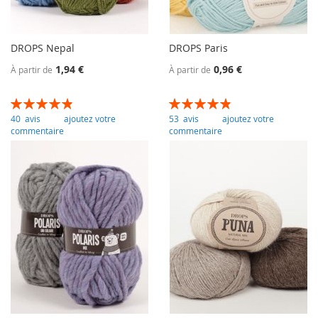
DROPS Nepal
DROPS Paris
1,94 €
0,96 €
À partir de
À partir de
Évaluation:
Évaluation:
98
100
97
100
% of
% of
40
avis
ajoutez votre
53
avis
ajoutez votre
commentaire
commentaire