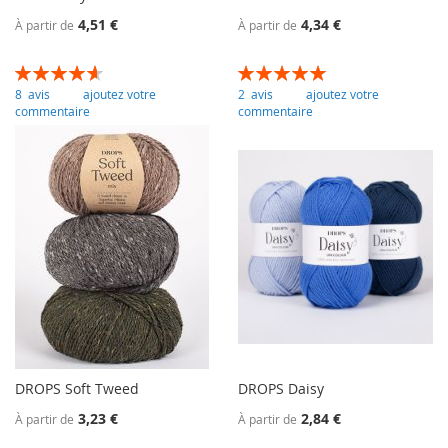
4,51 €
4,34 €
À partir de
À partir de
Évaluation:
Évaluation:
93
100
100
100
% of
% of
8
avis
ajoutez votre
2
avis
ajoutez votre
commentaire
commentaire
DROPS Soft Tweed
DROPS Daisy
3,23 €
2,84 €
À partir de
À partir de