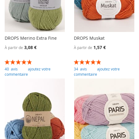
DROPS Merino Extra Fine
DROPS Muskat
3,08 €
1,57 €
À partir de
À partir de
Évaluation:
Évaluation:
98
100
97
100
% of
% of
40
avis
ajoutez votre
34
avis
ajoutez votre
commentaire
commentaire