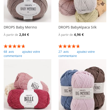
DROPS Baby Merino
DROPS BabyAlpaca Silk
2,84 €
4,96 €
À partir de
À partir de
Évaluation:
Évaluation:
95
100
95
100
% of
% of
68
avis
ajoutez votre
27
avis
ajoutez votre
commentaire
commentaire