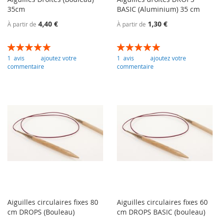
35cm
BASIC (Aluminium) 35 cm
4,40 €
1,30 €
À partir de
À partir de
Évaluation:
Évaluation:
100
100
100
100
% of
% of
1
avis
ajoutez votre
1
avis
ajoutez votre
commentaire
commentaire
Aiguilles circulaires fixes 80
Aiguilles circulaires fixes 60
cm DROPS (Bouleau)
cm DROPS BASIC (bouleau)