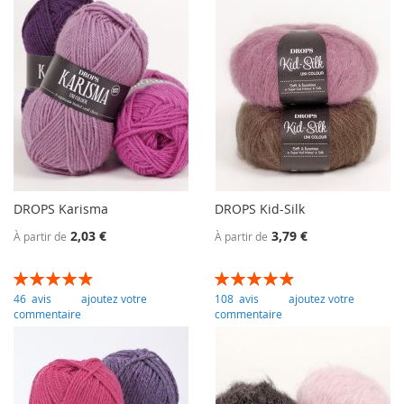
DROPS Karisma
DROPS Kid-Silk
2,03 €
3,79 €
À partir de
À partir de
Évaluation:
Évaluation:
99
100
99
100
% of
% of
46
avis
ajoutez votre
108
avis
ajoutez votre
commentaire
commentaire