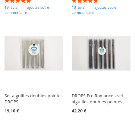
99
100
94
100
% of
% of
19
avis
ajoutez votre
10
avis
ajoutez votre
commentaire
commentaire
Set aiguilles doubles pointes
DROPS Pro Romance - set
DROPS
aiguilles doubles pointes
19,10 €
42,20 €