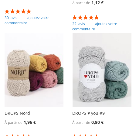
1,12 €
À partir de
Évaluation:
98
100
% of
Évaluation:
30
avis
ajoutez votre
96
100
% of
commentaire
22
avis
ajoutez votre
commentaire
DROPS Nord
DROPS ♥ you #9
1,96 €
0,80 €
À partir de
À partir de
Évaluation:
Évaluation: