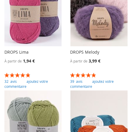
DROPS Lima
DROPS Melody
1,94 €
3,99 €
À partir de
À partir de
Évaluation:
Évaluation:
98
100
97
100
% of
% of
32
avis
ajoutez votre
39
avis
ajoutez votre
commentaire
commentaire