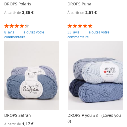
DROPS Polaris
DROPS Puna
3,86 €
2,61 €
À partir de
À partir de
Évaluation:
Évaluation:
88
100
100
100
% of
% of
8
avis
ajoutez votre
33
avis
ajoutez votre
commentaire
commentaire
DROPS Safran
DROPS ♥ you #8 - (Loves you
8)
1,17 €
À partir de