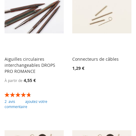
Aiguilles circulaires
Connecteurs de câbles
interchangeables DROPS
1,29 €
PRO ROMANCE
4,55 €
À partir de
Évaluation:
95
100
% of
2
avis
ajoutez votre
commentaire