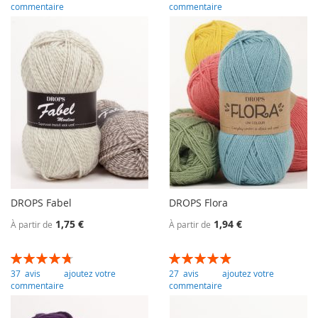
commentaire
commentaire
DROPS Fabel
DROPS Flora
1,75 €
1,94 €
À partir de
À partir de
Évaluation:
Évaluation:
96
100
98
100
% of
% of
37
avis
ajoutez votre
27
avis
ajoutez votre
commentaire
commentaire