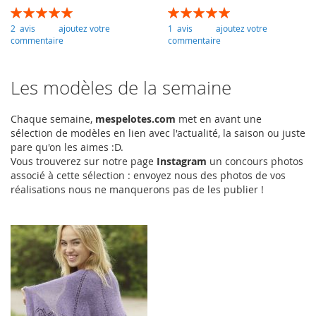
Évaluation:
Évaluation:
100
100
100
100
% of
% of
2
avis
ajoutez votre
1
avis
ajoutez votre
commentaire
commentaire
Les modèles de la semaine
Chaque semaine,
mespelotes.com
met en avant une
sélection de modèles en lien avec l'actualité, la saison ou juste
pare qu'on les aimes :D.
Vous trouverez sur notre page
Instagram
un concours photos
associé à cette sélection : envoyez nous des photos de vos
réalisations nous ne manquerons pas de les publier !