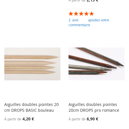
Évaluation:
100
100
% of
2
avis
ajoutez votre
commentaire
Aiguilles doubles pointes 20
Aiguilles doubles pointes
cm DROPS BASIC bouleau
20cm DROPS pro romance
4,20 €
6,90 €
À partir de
À partir de