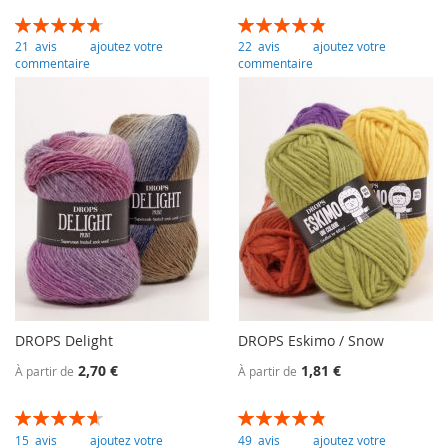
Évaluation:
Évaluation:
95
100
97
100
% of
% of
21
avis
ajoutez votre
22
avis
ajoutez votre
commentaire
commentaire
DROPS Delight
DROPS Eskimo / Snow
2,70 €
1,81 €
À partir de
À partir de
Évaluation:
Évaluation:
93
100
97
100
% of
% of
15
avis
ajoutez votre
49
avis
ajoutez votre