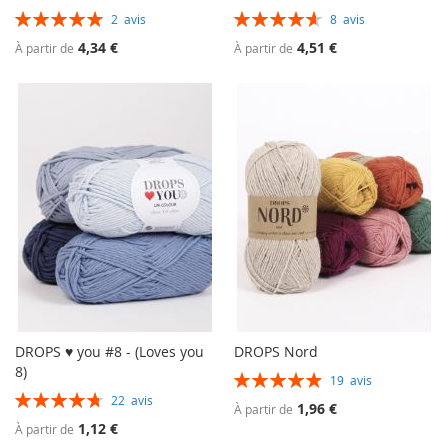
Évaluation:
Évaluation:
2
avis
8
avis
100%
93%
4,34 €
4,51 €
À partir de
À partir de
DROPS ♥ you #8 - (Loves you
DROPS Nord
8)
Évaluation:
19
avis
99%
Évaluation:
22
avis
1,96 €
À partir de
96%
1,12 €
À partir de