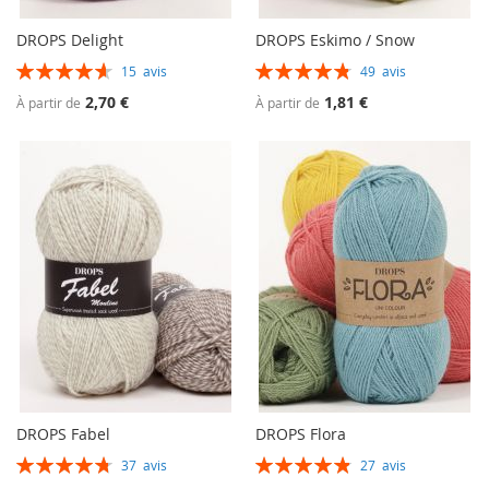
DROPS Delight
DROPS Eskimo / Snow
Évaluation:
Évaluation:
15
avis
49
avis
93%
97%
2,70 €
1,81 €
À partir de
À partir de
DROPS Fabel
DROPS Flora
Évaluation:
Évaluation:
37
avis
27
avis
96%
98%