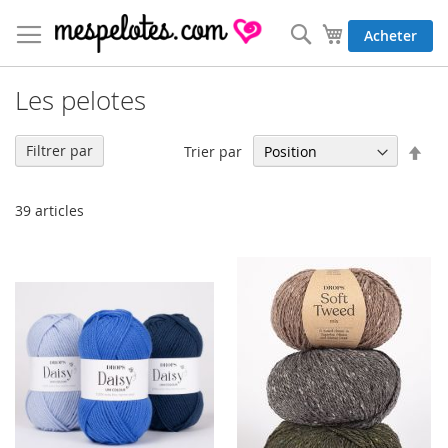
Allez
au
Rechercher
Mon panier
Acheter
contenu
Les pelotes
Par
Filtrer par
Trier par
ord
déc
39
articles