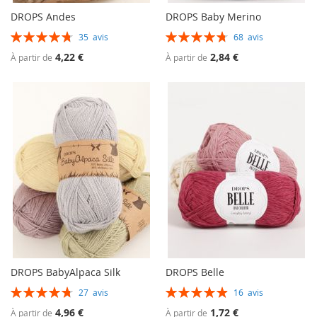
DROPS Andes
DROPS Baby Merino
Évaluation:
Évaluation:
35
avis
68
avis
96%
95%
4,22 €
2,84 €
À partir de
À partir de
DROPS BabyAlpaca Silk
DROPS Belle
Évaluation:
Évaluation:
27
avis
16
avis
95%
99%
4,96 €
1,72 €
À partir de
À partir de