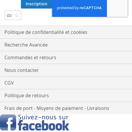
Inscription
Inscription
à
notre
lettre
Politique de confidentialité et cookies
d’information
:
Recherche Avancée
Commandes et retours
Nous contacter
CGV
Politique de retours
Frais de port - Moyens de paiement - Livraisons