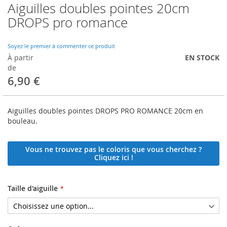
Aiguilles doubles pointes 20cm
Skip
to
DROPS pro romance
the
beginning
of
Soyez le premier à commenter ce produit
the
À partir
EN STOCK
images
de
gallery
6,90 €
Aiguilles doubles pointes DROPS PRO ROMANCE 20cm en
bouleau.
Vous ne trouvez pas le coloris que vous cherchez ?
Cliquez ici !
Taille d'aiguille