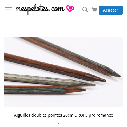
Allez
au
Rechercher
Mon panier
Acheter
contenu
Skip
to
the
end
of
the
images
gallery
Aiguilles doubles pointes 20cm DROPS pro romance