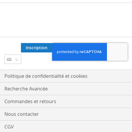
Inscription
Inscription
à
notre
lettre
Politique de confidentialité et cookies
d’information
:
Recherche Avancée
Commandes et retours
Nous contacter
CGV