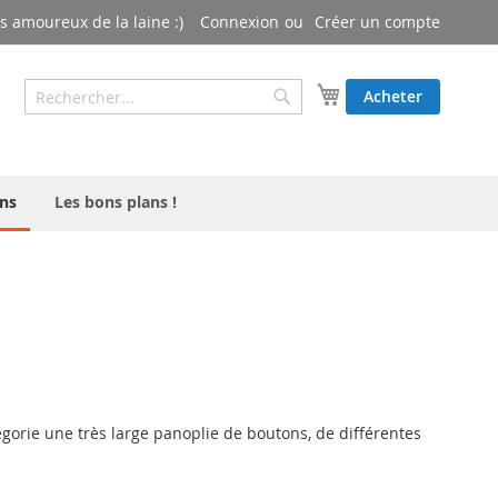
 amoureux de la laine :)
Connexion
Créer un compte
Rechercher
Mon panier
Acheter
Rechercher
ns
Les bons plans !
gorie une très large panoplie de boutons, de différentes