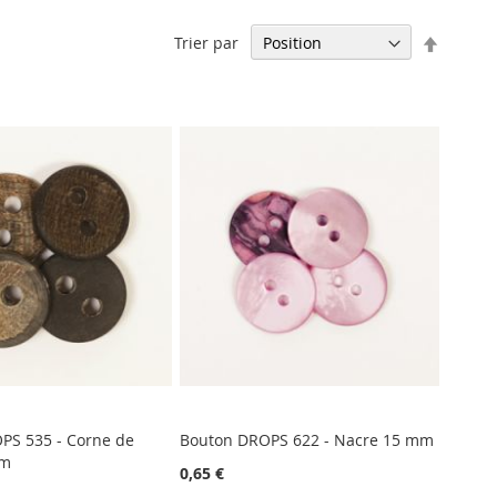
Par
Trier par
ordre
décrois
PS 535 - Corne de
Bouton DROPS 622 - Nacre 15 mm
mm
0,65 €