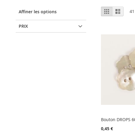
Afficher
Grille
Liste
41
Affiner les options
en
PRIX
Bouton DROPS 6
0,45 €