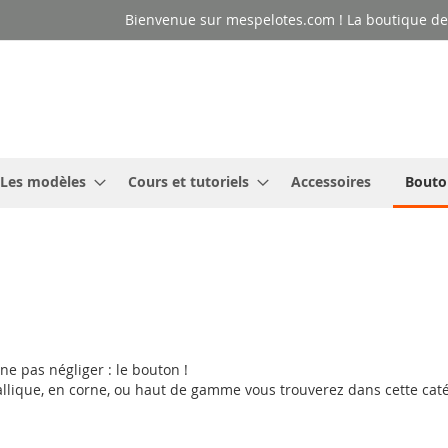
Bienvenue sur mespelotes.com ! La boutique des
Les modèles
Cours et tutoriels
Accessoires
Bouto
ne pas négliger : le bouton !
llique, en corne, ou haut de gamme vous trouverez dans cette caté