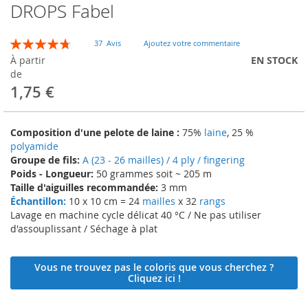
DROPS Fabel
Skip
to
the
Évaluation:
37
Avis
Ajoutez votre commentaire
beginning
96
100
% of
À partir
EN STOCK
of
de
the
1,75 €
images
gallery
Composition d'une pelote de laine :
75%
laine
, 25 %
polyamide
Groupe de fils:
A (23 - 26 mailles) / 4 ply / fingering
Poids - Longueur:
50 grammes soit ~ 205 m
Taille d'aiguilles recommandée:
3 mm
Échantillon:
10 x 10 cm = 24
mailles
x 32
rangs
Lavage en machine cycle délicat 40 °C / Ne pas utiliser
d'assouplissant / Séchage à plat
Vous ne trouvez pas le coloris que vous cherchez ?
Cliquez ici !