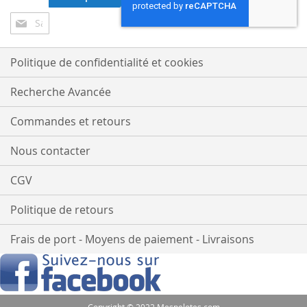
Inscription
à
notre
lettre
Politique de confidentialité et cookies
d’information
:
Recherche Avancée
Commandes et retours
Nous contacter
CGV
Politique de retours
Frais de port - Moyens de paiement - Livraisons
Copyright © 2022 Mespelotes.com