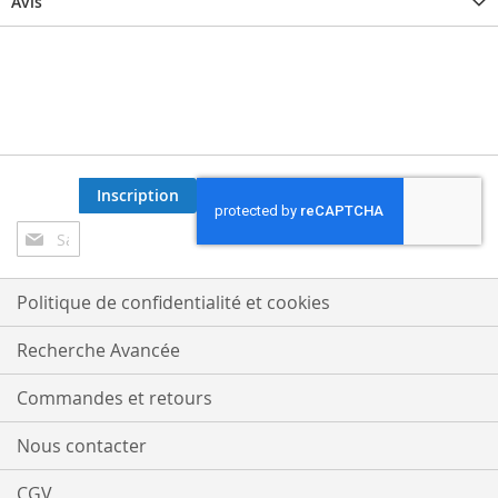
Avis
Inscription
Inscription
à
notre
lettre
Politique de confidentialité et cookies
d’information
:
Recherche Avancée
Commandes et retours
Nous contacter
CGV