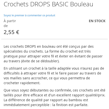
Crochets DROPS BASIC Bouleau
Skip
to
the
Soyez le premier à commenter ce produit
beginning
À partir
EN STOCK
of
de
the
2,55 €
images
gallery
Les crochets DROPS en bouleau ont été conçus par des
spécialistes du crochets. La forme du crochet est très
pratique pour attraper votre fil et éviter en évitant de passer
au travers (évite de se dédoubler).
En utilisant un crochet à la taille adaptée vous n'aurez pas de
difficultés à attraper votre fil et le faire passer au travers de
vos mailles sans accrocher, ce qui vous permettra de
crocheter rapidement.
Que vous soyez débutantes ou confirmée, ces crochets ont été
taillés pour être efficace et d'un excellent rapport qualité/prix.
La différence de qualité par rapport au bambou est
immédiatement perceptible : la finition est parfaite.