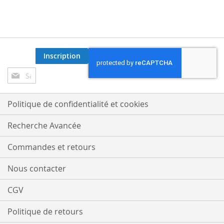
Inscription
Inscription
à
notre
lettre
Politique de confidentialité et cookies
d’information
:
Recherche Avancée
Commandes et retours
Nous contacter
CGV
Politique de retours