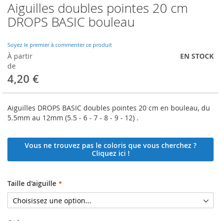
Aiguilles doubles pointes 20 cm
Skip
to
DROPS BASIC bouleau
the
beginning
of
Soyez le premier à commenter ce produit
the
À partir
EN STOCK
images
de
gallery
4,20 €
Aiguilles DROPS BASIC doubles pointes 20 cm en bouleau, du
5.5mm au 12mm (5.5 - 6 - 7 - 8 - 9 - 12) .
Vous ne trouvez pas le coloris que vous cherchez ?
Cliquez ici !
Taille d'aiguille