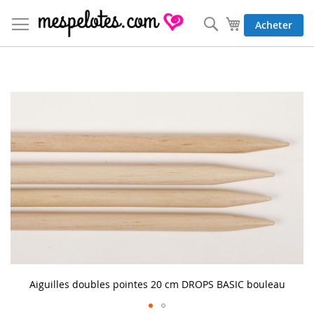
Allez
au
Rechercher
Mon panier
Acheter
contenu
Skip
to
the
end
of
the
images
gallery
Aiguilles doubles pointes 20 cm DROPS BASIC bouleau