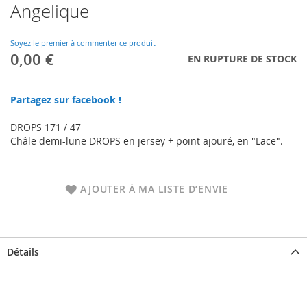
Angelique
Skip
to
the
Soyez le premier à commenter ce produit
beginning
0,00 €
EN RUPTURE DE STOCK
of
the
images
Partagez sur facebook !
gallery
DROPS 171 / 47
Châle demi-lune DROPS en jersey + point ajouré, en "Lace".
AJOUTER À MA LISTE D’ENVIE
Détails