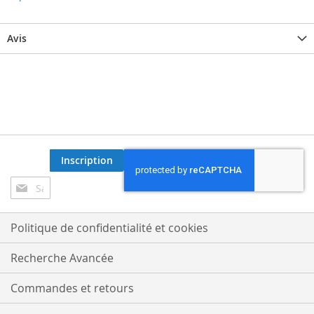
Avis
Inscription
Inscription
à
notre
lettre
Politique de confidentialité et cookies
d’information
:
Recherche Avancée
Commandes et retours