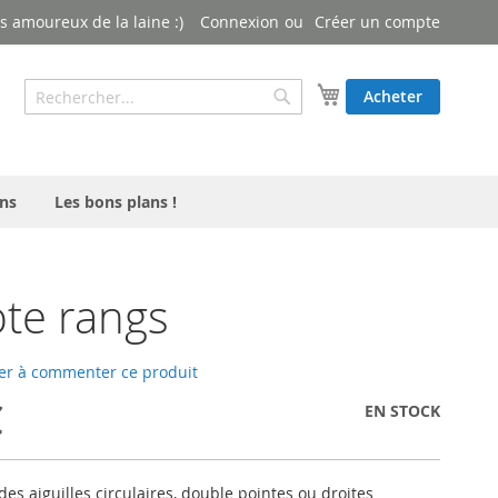
 amoureux de la laine :)
Connexion
Créer un compte
Rechercher
Mon panier
Acheter
Rechercher
ns
Les bons plans !
te rangs
er à commenter ce produit
€
EN STOCK
 des aiguilles circulaires, double pointes ou droites