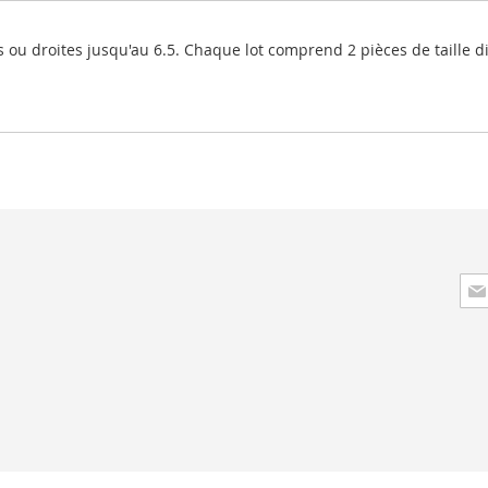
es ou droites jusqu'au 6.5. Chaque lot comprend 2 pièces de taille d
Insc
à
not
lett
d’i
: