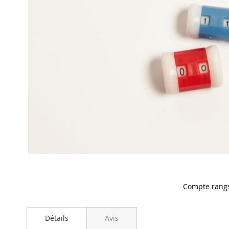
Compte rang
Skip
to
Détails
Avis
the