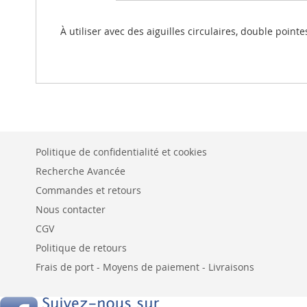
beginning
of
the
À utiliser avec des aiguilles circulaires, double point
images
gallery
Politique de confidentialité et cookies
Recherche Avancée
Commandes et retours
Nous contacter
CGV
Politique de retours
Frais de port - Moyens de paiement - Livraisons