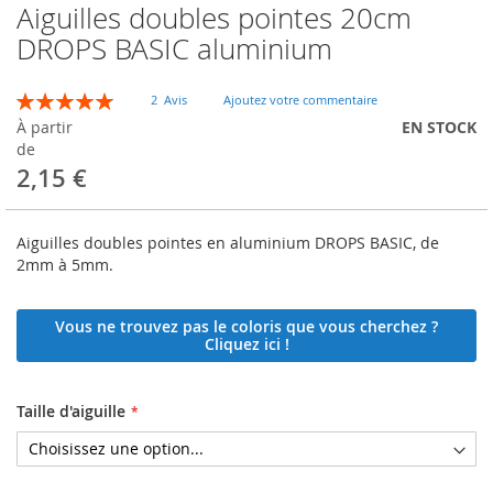
Aiguilles doubles pointes 20cm
Skip
to
DROPS BASIC aluminium
the
beginning
Évaluation:
of
2
Avis
Ajoutez votre commentaire
100
100
% of
the
À partir
EN STOCK
images
de
gallery
2,15 €
Aiguilles doubles pointes en aluminium DROPS BASIC, de
2mm à 5mm.
Vous ne trouvez pas le coloris que vous cherchez ?
Cliquez ici !
Taille d'aiguille