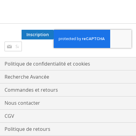
Inscription
Inscription
à
notre
lettre
Politique de confidentialité et cookies
d’information
:
Recherche Avancée
Commandes et retours
Nous contacter
CGV
Politique de retours