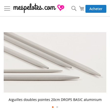
Allez
au
Rechercher
Mon panier
Acheter
contenu
Skip
to
the
end
of
the
images
gallery
Aiguilles doubles pointes 20cm DROPS BASIC aluminium