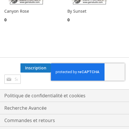
Canyon Rose
By Sunset
0
0
Inscription
Inscription
à
notre
lettre
Politique de confidentialité et cookies
d’information
:
Recherche Avancée
Commandes et retours