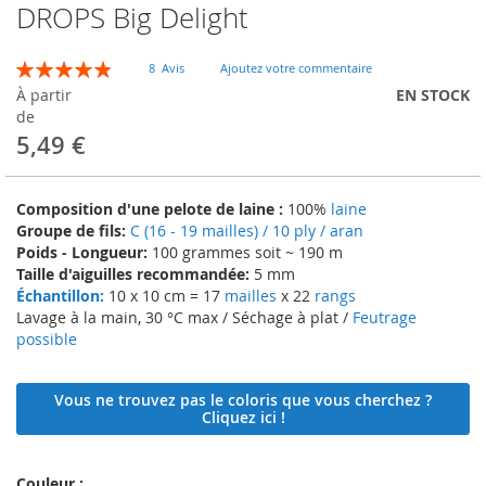
DROPS Big Delight
Skip
to
the
Évaluation:
8
Avis
Ajoutez votre commentaire
beginning
98
100
% of
À partir
EN STOCK
of
de
the
5,49 €
images
gallery
Composition d'une pelote de laine :
100%
laine
Groupe de fils:
C (16 - 19 mailles) / 10 ply / aran
Poids - Longueur:
100 grammes soit ~ 190 m
Taille d'aiguilles recommandée:
5 mm
Échantillon:
10 x 10 cm = 17
mailles
x 22
rangs
Lavage à la main, 30 °C max / Séchage à plat /
Feutrage
possible
Vous ne trouvez pas le coloris que vous cherchez ?
Cliquez ici !
Couleur :