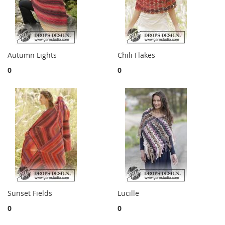
Autumn Lights
Chili Flakes
0
0
Sunset Fields
Lucille
0
0