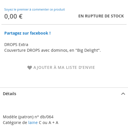
to
the
Soyez le premier à commenter ce produit
beginning
0,00 €
EN RUPTURE DE STOCK
of
the
images
Partagez sur facebook !
gallery
DROPS Extra
Couverture DROPS avec dominos, en "Big Delight".
AJOUTER À MA LISTE D’ENVIE
Détails
Modèle (patron) n° db/064
Catégorie de
laine
C ou A + A