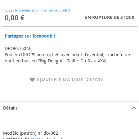
to
the
Soyez le premier à commenter ce produit
beginning
0,00 €
EN RUPTURE DE STOCK
of
the
images
Partagez sur facebook !
gallery
DROPS Extra
Poncho DROPS au crochet, avec point d'éventail, crocheté de
haut en bas, en "Big Delight". Taille: Du S au XXXL.
AJOUTER À MA LISTE D’ENVIE
Détails
Modèle (patron) n° db/062