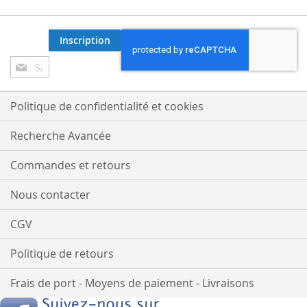
Inscription
Inscription
à
notre
lettre
Politique de confidentialité et cookies
d’information
:
Recherche Avancée
Commandes et retours
Nous contacter
CGV
Politique de retours
Frais de port - Moyens de paiement - Livraisons