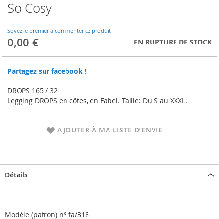
So Cosy
Skip
to
the
Soyez le premier à commenter ce produit
beginning
0,00 €
EN RUPTURE DE STOCK
of
the
images
Partagez sur facebook !
gallery
DROPS 165 / 32
Legging DROPS en côtes, en Fabel. Taille: Du S au XXXL.
AJOUTER À MA LISTE D’ENVIE
Détails
Modèle (patron) n° fa/318