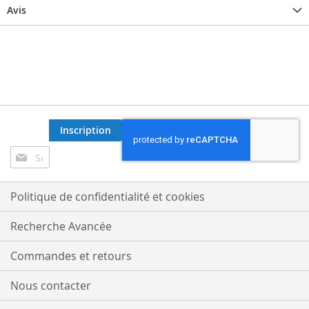
Avis
Inscription
Inscription
à
notre
lettre
Politique de confidentialité et cookies
d’information
:
Recherche Avancée
Commandes et retours
Nous contacter