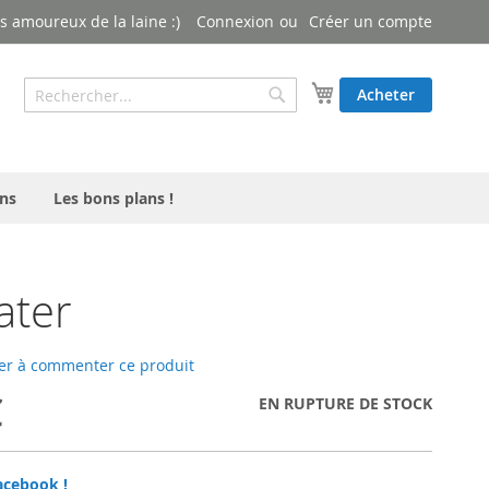
 amoureux de la laine :)
Connexion
Créer un compte
Rechercher
Mon panier
Acheter
Rechercher
ns
Les bons plans !
ater
er à commenter ce produit
€
EN RUPTURE DE STOCK
acebook !