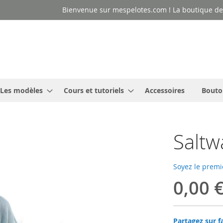
Bienvenue sur mespelotes.com ! La boutique des
Les modèles
Cours et tutoriels
Accessoires
Bouto
Saltw
Soyez le premi
0,00 
Partagez sur f