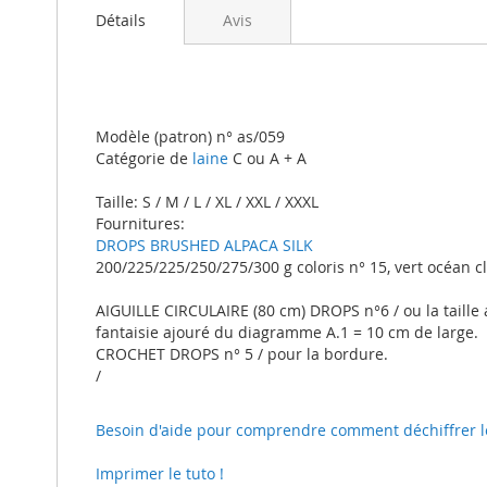
beginning
Détails
Avis
of
the
images
gallery
Modèle (patron) n° as/059
Catégorie de
laine
C ou A + A
Taille: S / M / L / XL / XXL / XXXL
Fournitures:
DROPS BRUSHED ALPACA SILK
200/225/225/250/275/300 g coloris n° 15, vert océan cl
AIGUILLE CIRCULAIRE (80 cm) DROPS n°6 / ou la taille 
fantaisie ajouré du diagramme A.1 = 10 cm de large.
CROCHET DROPS n° 5 / pour la bordure.
/
Besoin d'aide pour comprendre comment déchiffrer le t
Imprimer le tuto !