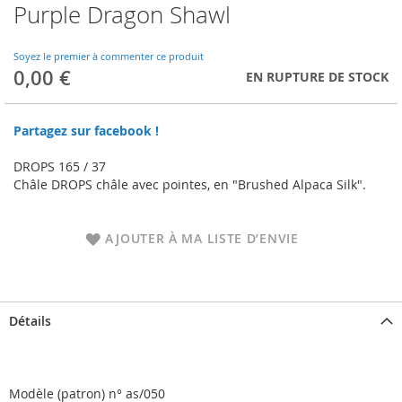
Purple Dragon Shawl
Skip
to
the
Soyez le premier à commenter ce produit
beginning
0,00 €
EN RUPTURE DE STOCK
of
the
images
Partagez sur facebook !
gallery
DROPS 165 / 37
Châle DROPS châle avec pointes, en "Brushed Alpaca Silk".
AJOUTER À MA LISTE D’ENVIE
Détails
Modèle (patron) n° as/050