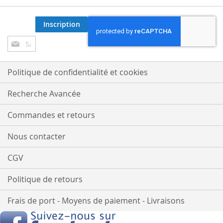
Inscription
Inscription
à
notre
lettre
Politique de confidentialité et cookies
d’information
:
Recherche Avancée
Commandes et retours
Nous contacter
CGV
Politique de retours
Frais de port - Moyens de paiement - Livraisons