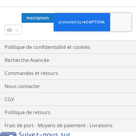
Inscription
Inscription
à
notre
lettre
Politique de confidentialité et cookies
d’information
:
Recherche Avancée
Commandes et retours
Nous contacter
CGV
Politique de retours
Frais de port - Moyens de paiement - Livraisons