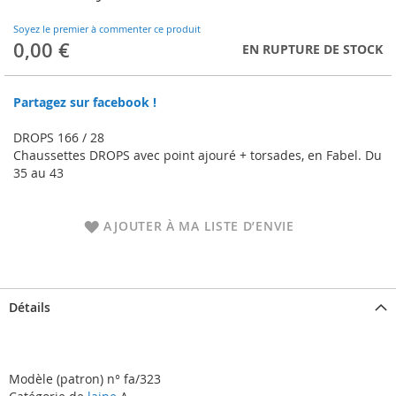
to
the
Soyez le premier à commenter ce produit
beginning
0,00 €
EN RUPTURE DE STOCK
of
the
images
Partagez sur facebook !
gallery
DROPS 166 / 28
Chaussettes DROPS avec point ajouré + torsades, en Fabel. Du
35 au 43
AJOUTER À MA LISTE D’ENVIE
Détails
Modèle (patron) n° fa/323