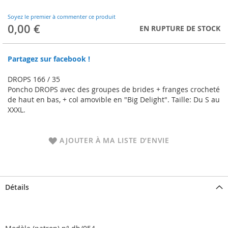
to
the
Soyez le premier à commenter ce produit
beginning
0,00 €
EN RUPTURE DE STOCK
of
the
images
Partagez sur facebook !
gallery
DROPS 166 / 35
Poncho DROPS avec des groupes de brides + franges crocheté
de haut en bas, + col amovible en "Big Delight". Taille: Du S au
XXXL.
AJOUTER À MA LISTE D’ENVIE
Détails