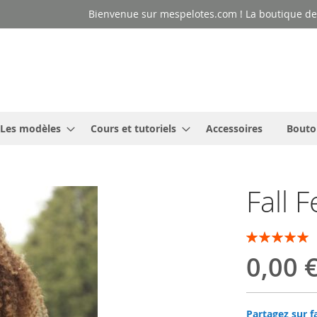
Bienvenue sur mespelotes.com ! La boutique des
Les modèles
Cours et tutoriels
Accessoires
Bouto
Fall F
Évaluation:
100
100
% of
0,00 
Partagez sur f