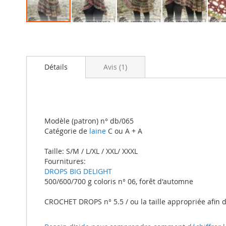
Skip
to
the
beginning
Détails
Avis
1
of
the
images
gallery
Modèle (patron) n° db/065
Catégorie de
laine
C ou A + A
Taille: S/M / L/XL / XXL/ XXXL
Fournitures:
DROPS BIG DELIGHT
500/600/700 g coloris n° 06, forêt d'automne
CROCHET DROPS n° 5.5 / ou la taille appropriée afin 