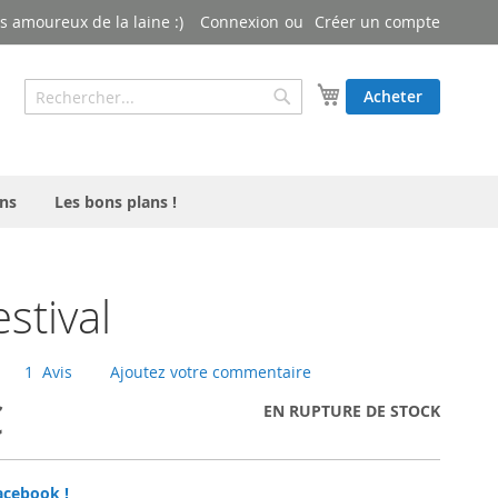
 amoureux de la laine :)
Connexion
Créer un compte
Rechercher
Mon panier
Acheter
Rechercher
ns
Les bons plans !
estival
1
Avis
Ajoutez votre commentaire
€
EN RUPTURE DE STOCK
acebook !