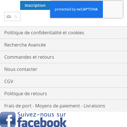
Inscription
Inscription
à
notre
lettre
Politique de confidentialité et cookies
d’information
:
Recherche Avancée
Commandes et retours
Nous contacter
CGV
Politique de retours
Frais de port - Moyens de paiement - Livraisons