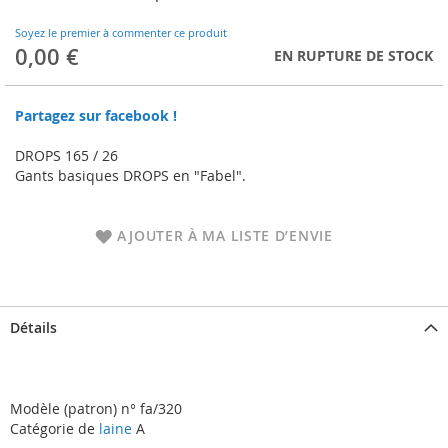
to
the
Soyez le premier à commenter ce produit
beginning
0,00 €
EN RUPTURE DE STOCK
of
the
images
Partagez sur facebook !
gallery
DROPS 165 / 26
Gants basiques DROPS en "Fabel".
AJOUTER À MA LISTE D’ENVIE
Détails
Modèle (patron) n° fa/320
Catégorie de
laine
A