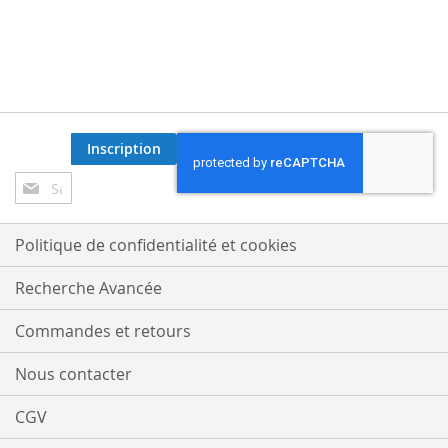
Inscription
Inscription
à
notre
lettre
Politique de confidentialité et cookies
d’information
:
Recherche Avancée
Commandes et retours
Nous contacter
CGV