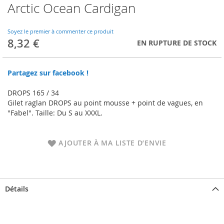
Arctic Ocean Cardigan
Skip
to
the
Soyez le premier à commenter ce produit
beginning
8,32 €
EN RUPTURE DE STOCK
of
the
images
Partagez sur facebook !
gallery
DROPS 165 / 34
Gilet raglan DROPS au point mousse + point de vagues, en
"Fabel". Taille: Du S au XXXL.
AJOUTER À MA LISTE D’ENVIE
Détails