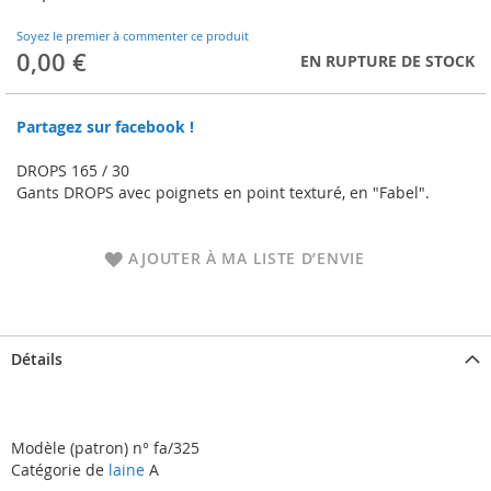
to
the
Soyez le premier à commenter ce produit
beginning
0,00 €
EN RUPTURE DE STOCK
of
the
images
Partagez sur facebook !
gallery
DROPS 165 / 30
Gants DROPS avec poignets en point texturé, en "Fabel".
AJOUTER À MA LISTE D’ENVIE
Détails
Modèle (patron) n° fa/325
Catégorie de
laine
A