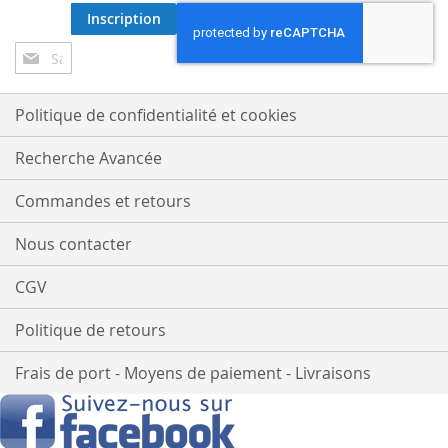
Inscription
Inscription
à
notre
lettre
Politique de confidentialité et cookies
d’information
:
Recherche Avancée
Commandes et retours
Nous contacter
CGV
Politique de retours
Frais de port - Moyens de paiement - Livraisons