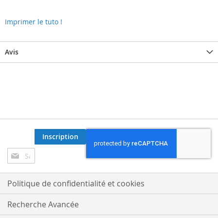
Imprimer le tuto !
Avis
Inscription
Inscription
à
notre
lettre
Politique de confidentialité et cookies
d’information
:
Recherche Avancée