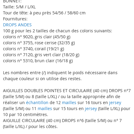
BONNET:
Taille: S/M / L/XL
Tour de tête: à peu près 54/56 / 58/60 cm
Fournitures:
DROPS ANDES
100 g pour les 2 tailles de chacun des coloris suivants:
coloris n° 9020, gris clair (45/50 g)
coloris n° 3755, rose cerise (32/35 g)
coloris n° 3740, corail (19/21 g)
coloris n° 7120, gris vert clair (18/20 g)
coloris n° 5310, brun clair (16/18 g)
Les nombres entre (/) indiquent le poids nécessaire dans
chaque couleur si on utilise des restes.
AIGUILLES DOUBLES POINTES ET CIRCULAIRE (40 cm) DROPS n°7
(taille S/M) ou 8 (taille L/XL) / ou la taille appropriée afin de
réaliser un
échantillon
de 12
mailles
sur 16 tours en
jersey
(taille S/M) ou 11
mailles
sur 15 tours en
jersey
(taille L/XL) pour
10 par 10 centimètres.
AIGUILLE CIRCULAIRE (40 cm) DROPS n°6 (taille S/M) ou n° 7
(taille L/XL) / pour les côtes.