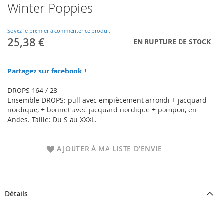
Winter Poppies
Skip
to
the
Soyez le premier à commenter ce produit
beginning
25,38 €
EN RUPTURE DE STOCK
of
the
images
Partagez sur facebook !
gallery
DROPS 164 / 28
Ensemble DROPS: pull avec empiècement arrondi + jacquard
nordique, + bonnet avec jacquard nordique + pompon, en
Andes. Taille: Du S au XXXL.
AJOUTER À MA LISTE D’ENVIE
Détails