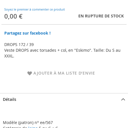
to
the
Soyez le premier à commenter ce produit
beginning
0,00 €
EN RUPTURE DE STOCK
of
the
images
Partagez sur facebook !
gallery
DROPS 172 / 39
Veste DROPS avec torsades + col, en "Eskimo". Taille: Du S au
XXXL.
AJOUTER À MA LISTE D’ENVIE
Détails
Modèle (patron) n° ee/567