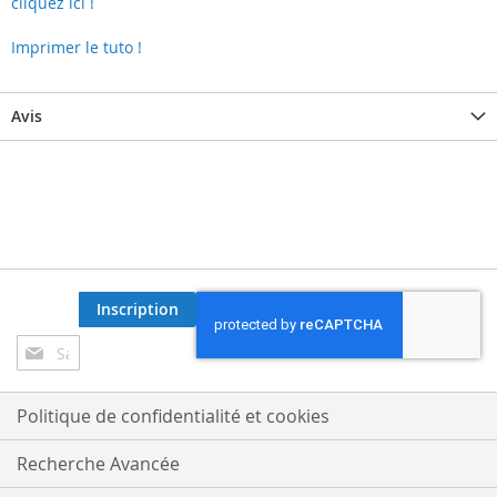
cliquez ici !
Imprimer le tuto !
Avis
Inscription
Inscription
à
notre
lettre
Politique de confidentialité et cookies
d’information
:
Recherche Avancée