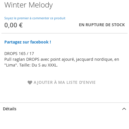
Winter Melody
Skip
to
the
Soyez le premier à commenter ce produit
beginning
0,00 €
EN RUPTURE DE STOCK
of
the
images
Partagez sur facebook !
gallery
DROPS 165 / 17
Pull raglan DROPS avec point ajouré, jacquard nordique, en
"Lima". Taille: Du S au XXXL.
AJOUTER À MA LISTE D’ENVIE
Détails