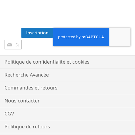
Inscription
Inscription
à
notre
lettre
Politique de confidentialité et cookies
d’information
:
Recherche Avancée
Commandes et retours
Nous contacter
CGV
Politique de retours