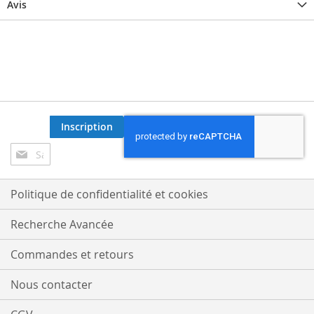
Avis
Inscription
Inscription
à
notre
lettre
Politique de confidentialité et cookies
d’information
:
Recherche Avancée
Commandes et retours
Nous contacter