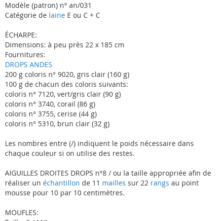
Modèle (patron) n° an/031
Catégorie de
laine
E ou C + C
ÉCHARPE:
Dimensions: à peu près 22 x 185 cm
Fournitures:
DROPS ANDES
200 g coloris n° 9020, gris clair (160 g)
100 g de chacun des coloris suivants:
coloris n° 7120, vert/gris clair (90 g)
coloris n° 3740, corail (86 g)
coloris n° 3755, cerise (44 g)
coloris n° 5310, brun clair (32 g)
Les nombres entre (/) indiquent le poids nécessaire dans
chaque couleur si on utilise des restes.
AIGUILLES DROITES DROPS n°8 / ou la taille appropriée afin de
réaliser un
échantillon
de 11
mailles
sur 22
rangs
au point
mousse pour 10 par 10 centimètres.
MOUFLES: