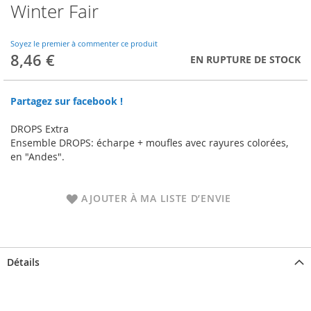
Winter Fair
Skip
to
the
Soyez le premier à commenter ce produit
beginning
8,46 €
EN RUPTURE DE STOCK
of
the
images
Partagez sur facebook !
gallery
DROPS Extra
Ensemble DROPS: écharpe + moufles avec rayures colorées,
en "Andes".
AJOUTER À MA LISTE D’ENVIE
Détails