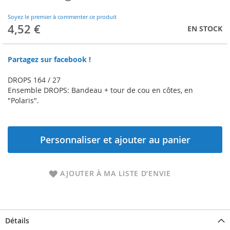
to
the
Soyez le premier à commenter ce produit
beginning
4,52 €
EN STOCK
of
the
images
Partagez sur facebook !
gallery
DROPS 164 / 27
Ensemble DROPS: Bandeau + tour de cou en côtes, en
"Polaris".
Personnaliser et ajouter au panier
AJOUTER À MA LISTE D’ENVIE
Détails