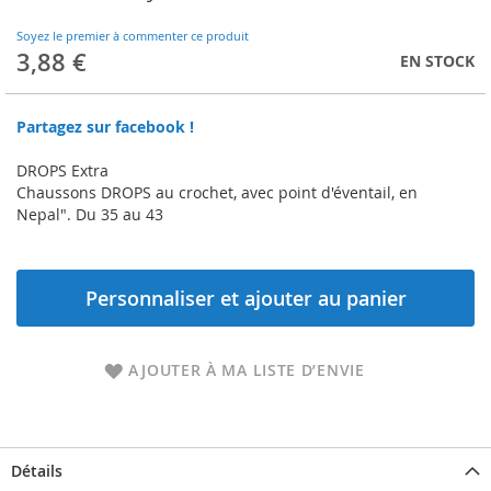
to
the
Soyez le premier à commenter ce produit
beginning
3,88 €
EN STOCK
of
the
images
Partagez sur facebook !
gallery
DROPS Extra
Chaussons DROPS au crochet, avec point d'éventail, en
Nepal". Du 35 au 43
Personnaliser et ajouter au panier
AJOUTER À MA LISTE D’ENVIE
Détails