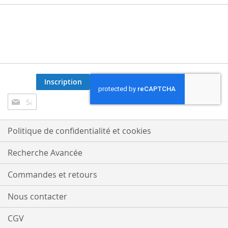
Inscription
Inscription
à
notre
lettre
Politique de confidentialité et cookies
d’information
:
Recherche Avancée
Commandes et retours
Nous contacter
CGV