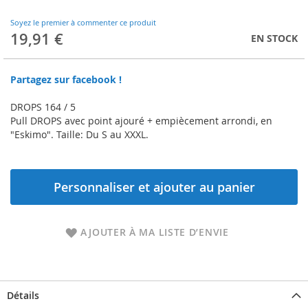
to
the
Soyez le premier à commenter ce produit
beginning
19,91 €
EN STOCK
of
the
images
Partagez sur facebook !
gallery
DROPS 164 / 5
Pull DROPS avec point ajouré + empiècement arrondi, en
"Eskimo". Taille: Du S au XXXL.
Personnaliser et ajouter au panier
AJOUTER À MA LISTE D’ENVIE
Détails