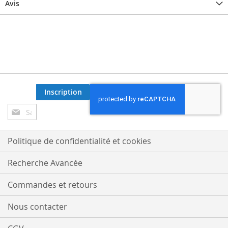
Avis
Inscription
Inscription
à
notre
lettre
Politique de confidentialité et cookies
d’information
:
Recherche Avancée
Commandes et retours
Nous contacter