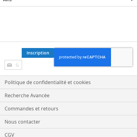
Inscription
Inscription
à
notre
lettre
Politique de confidentialité et cookies
d’information
:
Recherche Avancée
Commandes et retours
Nous contacter
CGV