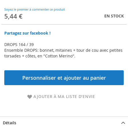
to
the
Soyez le premier à commenter ce produit
beginning
5,44 €
EN STOCK
of
the
images
Partagez sur facebook !
gallery
DROPS 164 / 39
Ensemble DROPS: bonnet, mitaines + tour de cou avec petites
torsades + côtes, en "Cotton Merino".
Personnaliser et ajouter au panier
AJOUTER À MA LISTE D’ENVIE
Détails