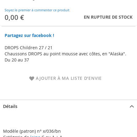
to
the
Soyez le premier à commenter ce produit
beginning
0,00 €
EN RUPTURE DE STOCK
of
the
images
Partagez sur facebook !
gallery
DROPS Children 27 / 21
Chaussons DROPS au point mousse avec côtes, en "Alaska".
Du 20 au 37
AJOUTER À MA LISTE D’ENVIE
Détails
Modèle (patron) n° x/036/bn