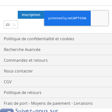
Inscription
Inscription
à
notre
lettre
Politique de confidentialité et cookies
d’information
:
Recherche Avancée
Commandes et retours
Nous contacter
CGV
Politique de retours
Frais de port - Moyens de paiement - Livraisons