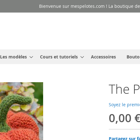
Bienvenue sur mespelotes.com ! La boutique des
Les modèles
Cours et tutoriels
Accessoires
Bouto
The P
Soyez le premi
0,00 
Partagez sur f