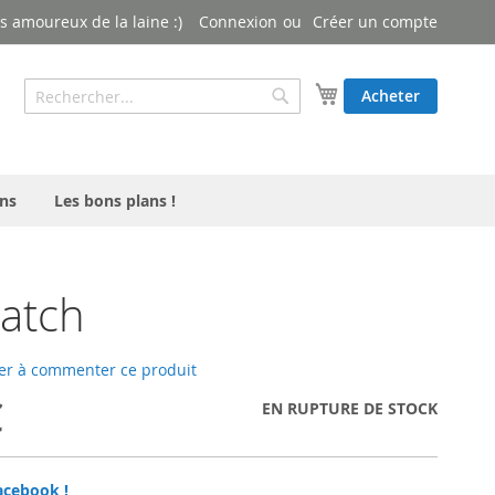
 amoureux de la laine :)
Connexion
Créer un compte
Rechercher
Mon panier
Acheter
Rechercher
ns
Les bons plans !
atch
er à commenter ce produit
€
EN RUPTURE DE STOCK
acebook !