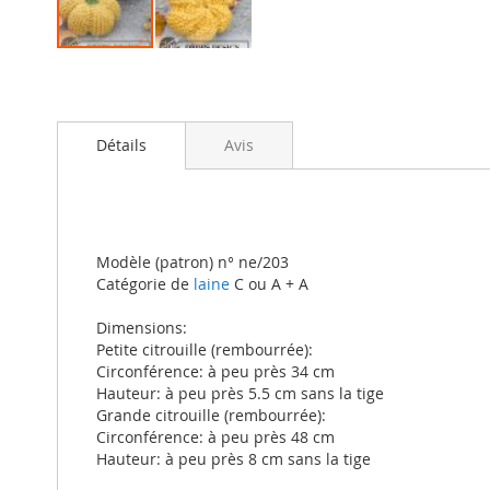
Skip
to
the
beginning
Détails
Avis
of
the
images
gallery
Modèle (patron) n° ne/203
Catégorie de
laine
C ou A + A
Dimensions:
Petite citrouille (rembourrée):
Circonférence: à peu près 34 cm
Hauteur: à peu près 5.5 cm sans la tige
Grande citrouille (rembourrée):
Circonférence: à peu près 48 cm
Hauteur: à peu près 8 cm sans la tige