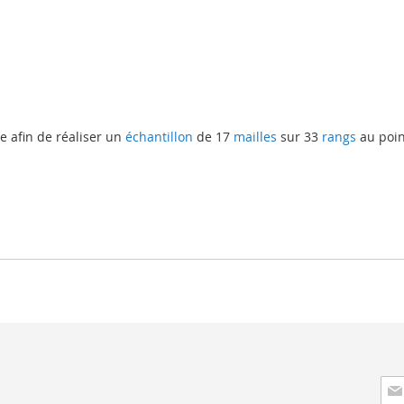
e afin de réaliser un
échantillon
de 17
mailles
sur 33
rangs
au poin
Insc
à