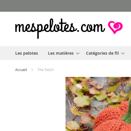
Allez
au
contenu
Les pelotes
Les matières
Catégories de fil
Accueil
The Patch
Skip
to
the
end
of
the
images
gallery