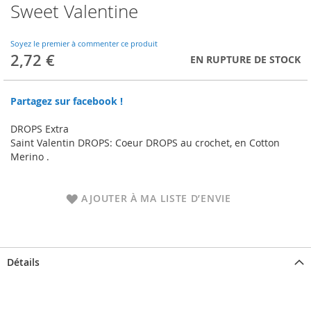
Sweet Valentine
Skip
to
the
Soyez le premier à commenter ce produit
beginning
2,72 €
EN RUPTURE DE STOCK
of
the
images
Partagez sur facebook !
gallery
DROPS Extra
Saint Valentin DROPS: Coeur DROPS au crochet, en Cotton
Merino .
AJOUTER À MA LISTE D’ENVIE
Détails