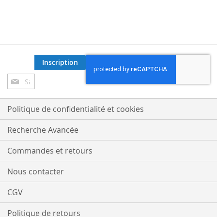
Inscription
Inscription
à
notre
lettre
Politique de confidentialité et cookies
d’information
:
Recherche Avancée
Commandes et retours
Nous contacter
CGV
Politique de retours