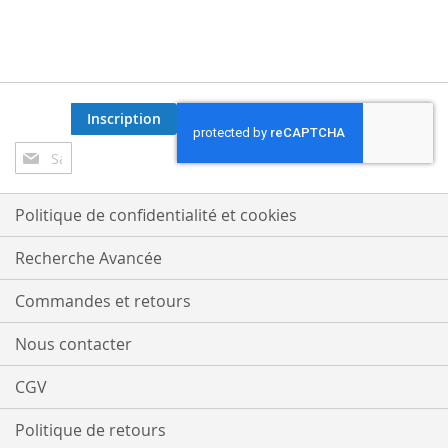
Inscription
Inscription
à
notre
lettre
Politique de confidentialité et cookies
d’information
:
Recherche Avancée
Commandes et retours
Nous contacter
CGV
Politique de retours