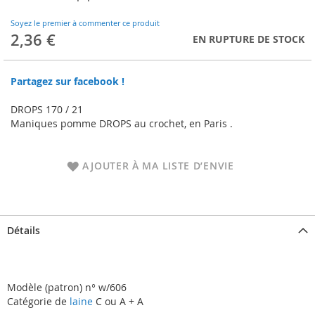
to
the
Soyez le premier à commenter ce produit
beginning
2,36 €
EN RUPTURE DE STOCK
of
the
images
Partagez sur facebook !
gallery
DROPS 170 / 21
Maniques pomme DROPS au crochet, en Paris .
AJOUTER À MA LISTE D’ENVIE
Détails
Modèle (patron) n° w/606
Catégorie de
laine
C ou A + A