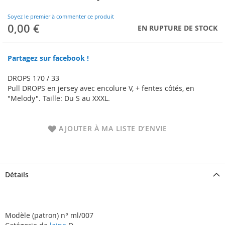
to
the
Soyez le premier à commenter ce produit
beginning
0,00 €
EN RUPTURE DE STOCK
of
the
images
Partagez sur facebook !
gallery
DROPS 170 / 33
Pull DROPS en jersey avec encolure V, + fentes côtés, en
"Melody". Taille: Du S au XXXL.
AJOUTER À MA LISTE D’ENVIE
Détails
Modèle (patron) n° ml/007