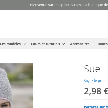
Bienvenue sur mespelotes.com ! La boutique des
Les modèles
Cours et tutoriels
Accessoires
Bouto
Sue
Soyez le premi
2,98 
Partagez sur f