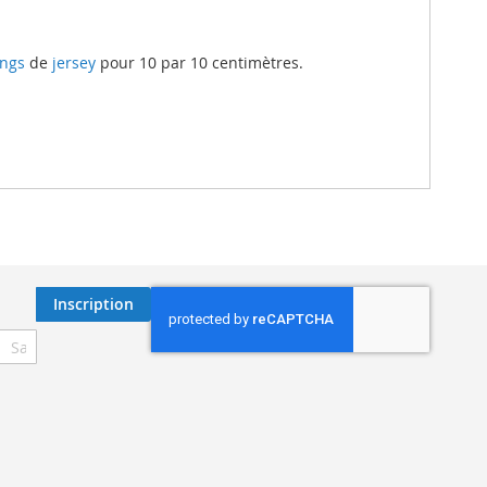
ngs
de
jersey
pour 10 par 10 centimètres.
Inscription
ription
re
re
nformation