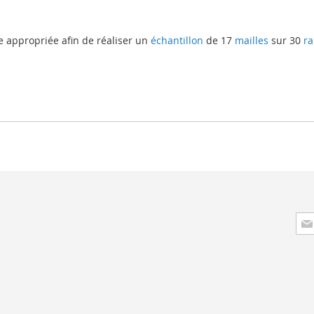
e appropriée afin de réaliser un
échantillon
de 17
mailles
sur 30
ra
Insc
à
not
lett
d’i
: