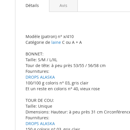
beginning
Détails
Avis
of
the
images
gallery
Modèle (patron) n° x/410
Catégorie de
laine
C ou A + A
BONNET:
Taille: S/M / L/XL
Tour de tête: à peu près 53/55 / 56/58 cm
Fournitures:
DROPS ALASKA
100/100 g coloris n° 03, gris clair
Et un reste en coloris n° 40, vieux rose
TOUR DE COU:
Taille: Unique
Dimensions: Hauteur: à peu près 31 cm Circonférenc
Fournitures:
DROPS ALASKA
150 g coloris n° 03, gris clair