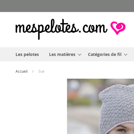
Allez
au
contenu
Les pelotes
Les matières
Catégories de fil
Accueil
Sue
Skip
to
the
end
of
the
images
gallery