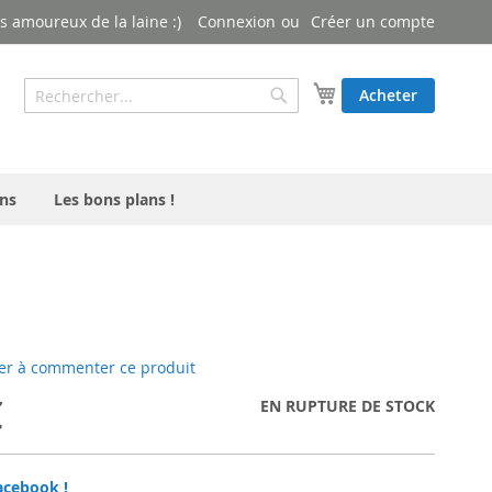
 amoureux de la laine :)
Connexion
Créer un compte
Rechercher
Mon panier
Acheter
Rechercher
ns
Les bons plans !
er à commenter ce produit
€
EN RUPTURE DE STOCK
acebook !