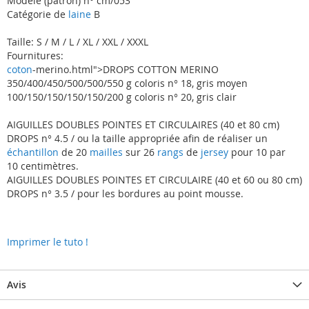
Modèle (patron) n° cm/053
Catégorie de
laine
B
Taille: S / M / L / XL / XXL / XXXL
Fournitures:
coton
-merino.html">DROPS COTTON MERINO
350/400/450/500/500/550 g coloris n° 18, gris moyen
100/150/150/150/150/200 g coloris n° 20, gris clair
AIGUILLES DOUBLES POINTES ET CIRCULAIRES (40 et 80 cm)
DROPS n° 4.5 / ou la taille appropriée afin de réaliser un
échantillon
de 20
mailles
sur 26
rangs
de
jersey
pour 10 par
10 centimètres.
AIGUILLES DOUBLES POINTES ET CIRCULAIRE (40 et 60 ou 80 cm)
DROPS n° 3.5 / pour les bordures au point mousse.
Imprimer le tuto !
Avis