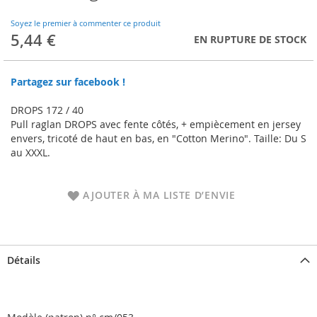
to
the
Soyez le premier à commenter ce produit
beginning
5,44 €
EN RUPTURE DE STOCK
of
the
images
Partagez sur facebook !
gallery
DROPS 172 / 40
Pull raglan DROPS avec fente côtés, + empiècement en jersey
envers, tricoté de haut en bas, en "Cotton Merino". Taille: Du S
au XXXL.
AJOUTER À MA LISTE D’ENVIE
Détails