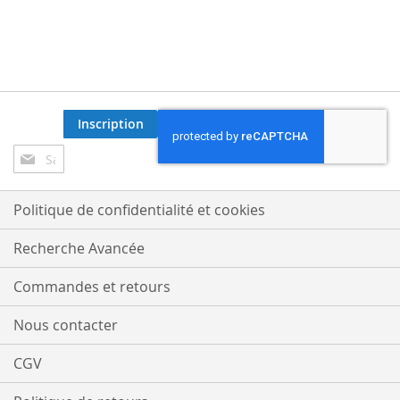
Inscription
Inscription
à
notre
lettre
Politique de confidentialité et cookies
d’information
:
Recherche Avancée
Commandes et retours
Nous contacter
CGV