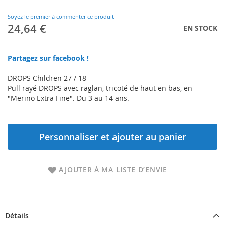
to
the
Soyez le premier à commenter ce produit
beginning
24,64 €
EN STOCK
of
the
images
Partagez sur facebook !
gallery
DROPS Children 27 / 18
Pull rayé DROPS avec raglan, tricoté de haut en bas, en
"Merino Extra Fine". Du 3 au 14 ans.
Personnaliser et ajouter au panier
AJOUTER À MA LISTE D’ENVIE
Détails