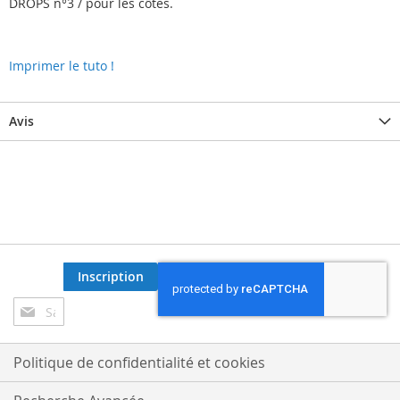
DROPS n°3 / pour les côtes.
Imprimer le tuto !
Avis
Inscription
Inscription
à
notre
lettre
Politique de confidentialité et cookies
d’information
: