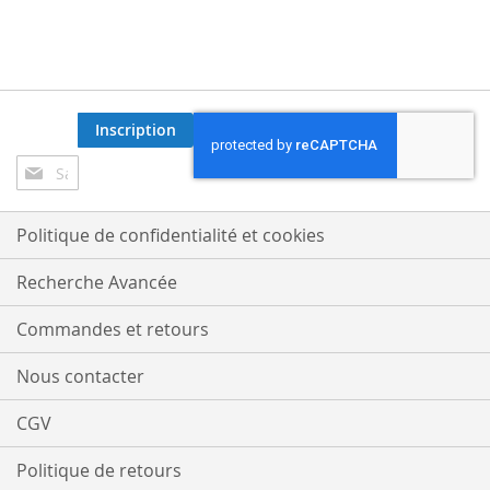
Inscription
Inscription
à
notre
lettre
Politique de confidentialité et cookies
d’information
:
Recherche Avancée
Commandes et retours
Nous contacter
CGV
Politique de retours