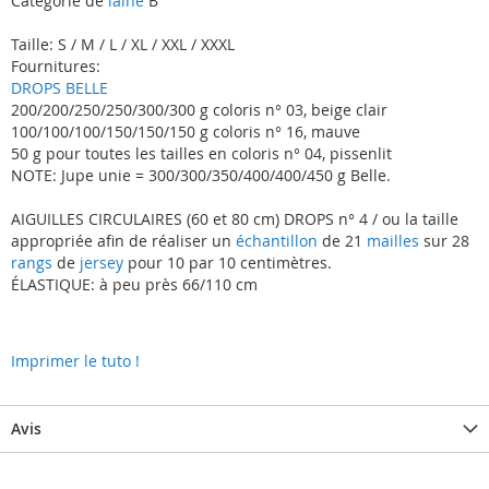
Catégorie de
laine
B
Taille: S / M / L / XL / XXL / XXXL
Fournitures:
DROPS BELLE
200/200/250/250/300/300 g coloris n° 03, beige clair
100/100/100/150/150/150 g coloris n° 16, mauve
50 g pour toutes les tailles en coloris n° 04, pissenlit
NOTE: Jupe unie = 300/300/350/400/400/450 g Belle.
AIGUILLES CIRCULAIRES (60 et 80 cm) DROPS n° 4 / ou la taille
appropriée afin de réaliser un
échantillon
de 21
mailles
sur 28
rangs
de
jersey
pour 10 par 10 centimètres.
ÉLASTIQUE: à peu près 66/110 cm
Imprimer le tuto !
Avis