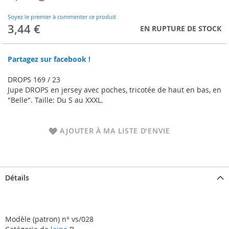
to
the
Soyez le premier à commenter ce produit
beginning
3,44 €
EN RUPTURE DE STOCK
of
the
images
Partagez sur facebook !
gallery
DROPS 169 / 23
Jupe DROPS en jersey avec poches, tricotée de haut en bas, en
"Belle". Taille: Du S au XXXL.
AJOUTER À MA LISTE D’ENVIE
Détails
Modèle (patron) n° vs/028