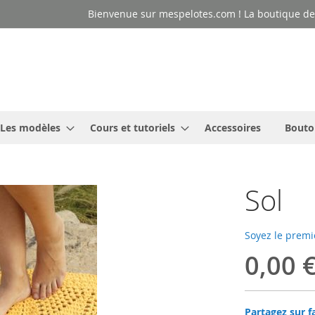
Bienvenue sur mespelotes.com ! La boutique des
Les modèles
Cours et tutoriels
Accessoires
Bouto
Sol
Soyez le premi
0,00 
Partagez sur f