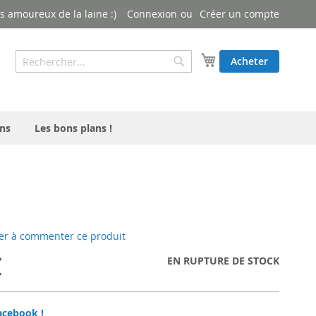
 amoureux de la laine :)
Connexion
Créer un compte
Rechercher
Mon panier
Acheter
Rechercher
ns
Les bons plans !
er à commenter ce produit
€
EN RUPTURE DE STOCK
acebook !