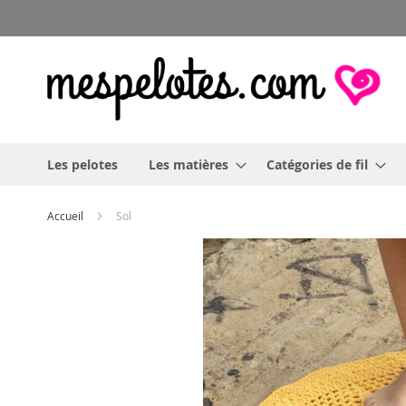
Allez
au
contenu
Les pelotes
Les matières
Catégories de fil
Accueil
Sol
Skip
to
the
end
of
the
images
gallery