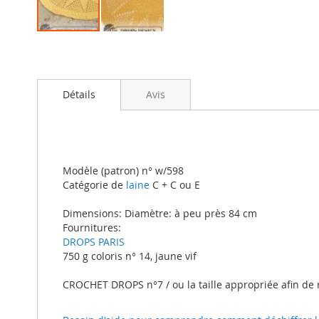
Skip
to
the
beginning
Détails
Avis
of
the
images
gallery
Modèle (patron) n° w/598
Catégorie de
laine
C + C ou E
Dimensions: Diamètre: à peu près 84 cm
Fournitures:
DROPS PARIS
750 g coloris n° 14, jaune vif
CROCHET DROPS n°7 / ou la taille appropriée afin de 