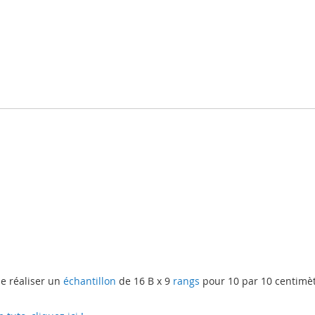
de réaliser un
échantillon
de 16 B x 9
rangs
pour 10 par 10 centimèt