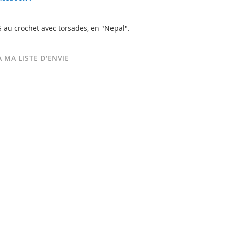
1
au crochet avec torsades, en "Nepal".
 MA LISTE D’ENVIE
Snowdrift Gloves