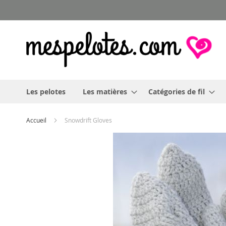
Allez
au
contenu
Les pelotes
Les matières
Catégories de fil
Accueil
Snowdrift Gloves
Skip
to
the
end
of
the
images
gallery