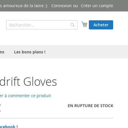
 amoureux de la laine :)
Connexion
Créer un compte
Rechercher
Mon panier
Acheter
Rechercher
ns
Les bons plans !
rift Gloves
er à commenter ce produit
€
EN RUPTURE DE STOCK
acebook !