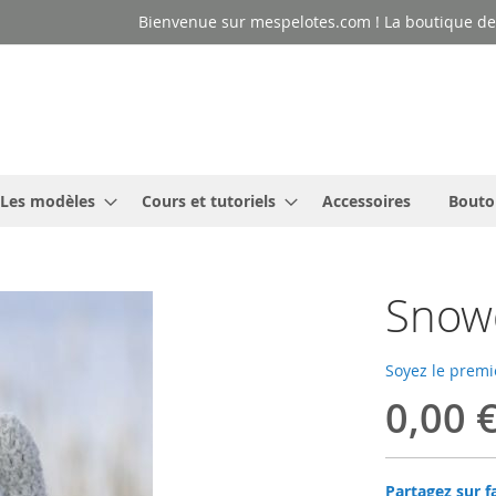
Bienvenue sur mespelotes.com ! La boutique des
Les modèles
Cours et tutoriels
Accessoires
Bouto
Snowd
Soyez le premi
0,00 
Partagez sur f