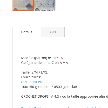
Skip
to
the
beginning
Détails
Avis
of
the
images
gallery
Modèle (patron) n° ne/192
Catégorie de
laine
C ou A + A
Taille: S/M / L/XL
Fournitures:
DROPS NEPAL
100/150 g coloris n° 0500, gris clair
CROCHET DROPS n° 4.5 / ou la taille appropriée afin 