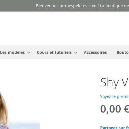
Bienvenue sur mespelotes.com ! La boutique des
Les modèles
Cours et tutoriels
Accessoires
Bouto
Shy V
Soyez le premi
0,00 
Partagez sur f