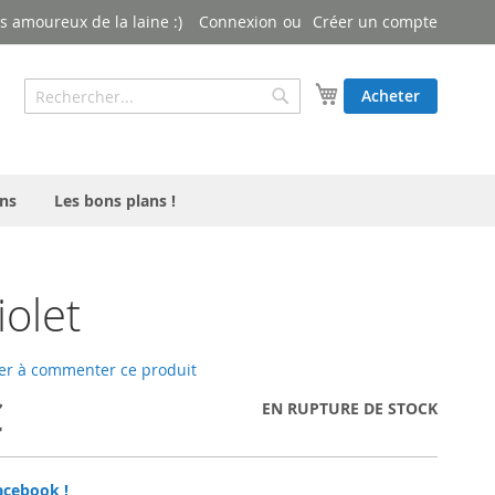
 amoureux de la laine :)
Connexion
Créer un compte
Rechercher
Mon panier
Acheter
Rechercher
ns
Les bons plans !
iolet
er à commenter ce produit
€
EN RUPTURE DE STOCK
acebook !