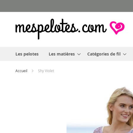
Allez
au
contenu
Les pelotes
Les matières
Catégories de fil
Accueil
Shy Violet
Skip
to
the
end
of
the
images
gallery