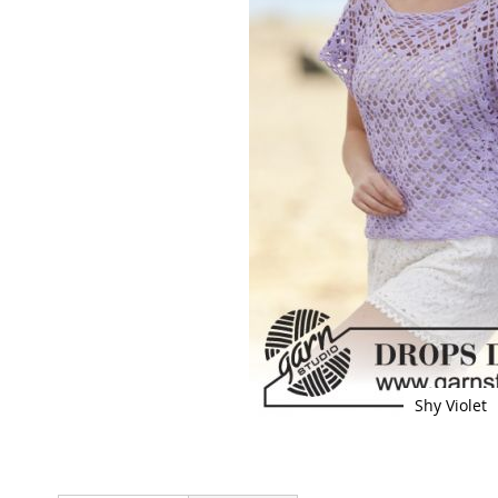
Shy Violet
Skip
to
the