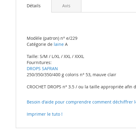
beginning
Détails
Avis
of
the
images
gallery
Modèle (patron) n° e/229
Catégorie de
laine
A
Taille: S/M / L/XL / XXL / XXXL
Fournitures:
DROPS SAFRAN
250/350/350/400 g coloris n° 53, mauve clair
CROCHET DROPS n° 3.5 / ou la taille appropriée afin de
Besoin d'aide pour comprendre comment déchiffrer le t
Imprimer le tuto !