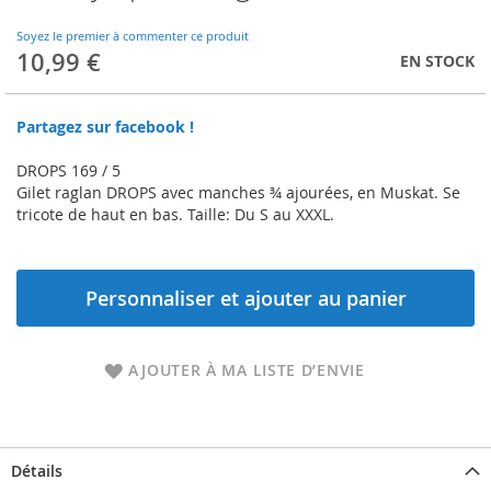
to
the
Soyez le premier à commenter ce produit
beginning
10,99 €
EN STOCK
of
the
images
Partagez sur facebook !
gallery
DROPS 169 / 5
Gilet raglan DROPS avec manches ¾ ajourées, en Muskat. Se
tricote de haut en bas. Taille: Du S au XXXL.
Personnaliser et ajouter au panier
AJOUTER À MA LISTE D’ENVIE
Détails