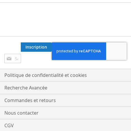
Inscription
Inscription
à
notre
lettre
Politique de confidentialité et cookies
d’information
:
Recherche Avancée
Commandes et retours
Nous contacter
CGV