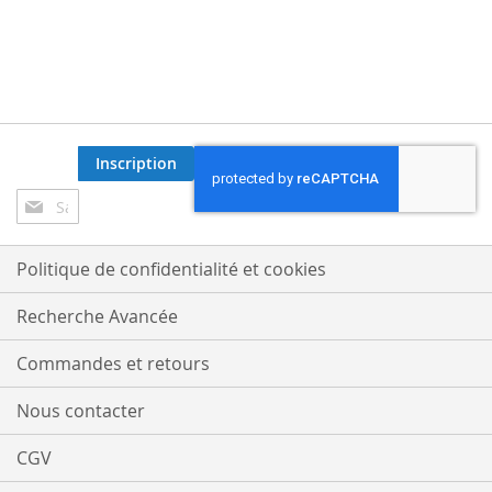
Inscription
Inscription
à
notre
lettre
Politique de confidentialité et cookies
d’information
:
Recherche Avancée
Commandes et retours
Nous contacter
CGV