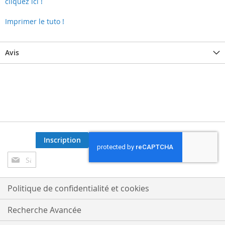
cliquez ici !
Imprimer le tuto !
Avis
Inscription
Inscription
à
notre
lettre
Politique de confidentialité et cookies
d’information
:
Recherche Avancée