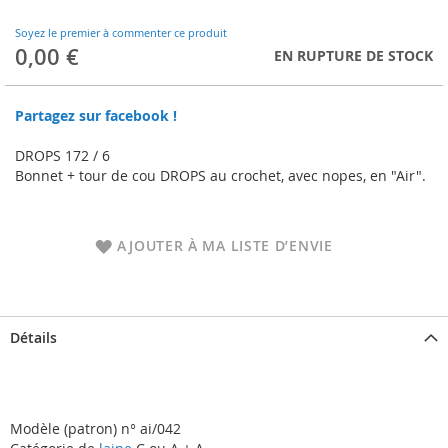
to
the
Soyez le premier à commenter ce produit
beginning
0,00 €
EN RUPTURE DE STOCK
of
the
images
Partagez sur facebook !
gallery
DROPS 172 / 6
Bonnet + tour de cou DROPS au crochet, avec nopes, en "Air".
AJOUTER À MA LISTE D’ENVIE
Détails
Modèle (patron) n° ai/042