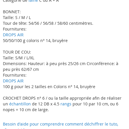
Catégorie de
laine
C ou A + A
BONNET:
Taille: S / M / L
Tour de tête: 54/56 / 56/58 / 58/60 centimètres.
Fournitures:
DROPS AIR
50/50/100 g coloris n° 14, bruyère
TOUR DE COU:
Taille: S/M / L/XL
Dimensions: Hauteur: à peu près 25/26 cm Circonférence: à
peu près 62/67 cm
Fournitures:
DROPS AIR
100 g pour les 2 tailles en Coloris n° 14, bruyère
CROCHET DROPS n° 6 / ou la taille appropriée afin de réaliser
un
échantillon
de 12 DB x 4.5
rangs
pour 10 par 10 cm, ou 6
nopes = 10 cm de large.
Besoin d'aide pour comprendre comment déchiffrer le tuto,