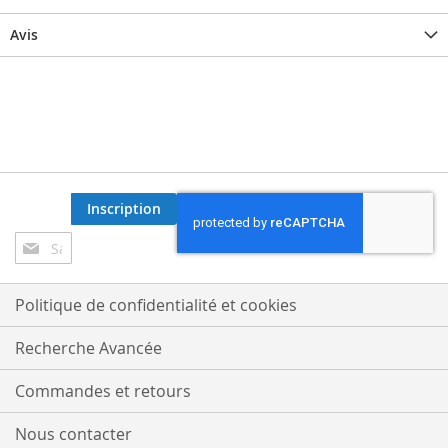
Avis
Inscription
Inscription
à
notre
lettre
Politique de confidentialité et cookies
d’information
:
Recherche Avancée
Commandes et retours
Nous contacter