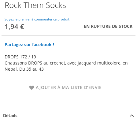
Rock Them Socks
Skip
to
the
Soyez le premier à commenter ce produit
beginning
1,94 €
EN RUPTURE DE STOCK
of
the
images
Partagez sur facebook !
gallery
DROPS 172 / 19
Chaussons DROPS au crochet, avec jacquard multicolore, en
Nepal. Du 35 au 43
AJOUTER À MA LISTE D’ENVIE
Détails