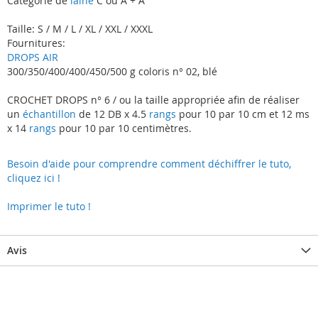
Catégorie de
laine
C ou A + A
Taille: S / M / L / XL / XXL / XXXL
Fournitures:
DROPS AIR
300/350/400/400/450/500 g coloris n° 02, blé
CROCHET DROPS n° 6 / ou la taille appropriée afin de réaliser
un
échantillon
de 12 DB x 4.5
rangs
pour 10 par 10 cm et 12 ms
x 14
rangs
pour 10 par 10 centimètres.
Besoin d'aide pour comprendre comment déchiffrer le tuto,
cliquez ici !
Imprimer le tuto !
Avis