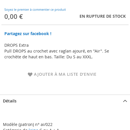
to
the
Soyez le premier à commenter ce produit
beginning
0,00 €
EN RUPTURE DE STOCK
of
the
images
Partagez sur facebook !
gallery
DROPS Extra
Pull DROPS au crochet avec raglan ajouré, en "Air". Se
crochète de haut en bas. Taille: Du S au XXXL.
AJOUTER À MA LISTE D’ENVIE
Détails
Modèle (patron) n° ai/022