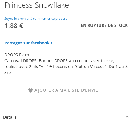
Princess Snowflake
Skip
to
the
Soyez le premier à commenter ce produit
beginning
1,88 €
EN RUPTURE DE STOCK
of
the
images
Partagez sur facebook !
gallery
DROPS Extra
Carnaval DROPS: Bonnet DROPS au crochet avec tresse,
réalisé avec 2 fils "Air" + flocons en "Cotton Viscose". Du 1 au 8
ans
AJOUTER À MA LISTE D’ENVIE
Détails